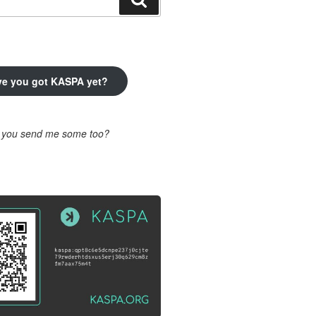
ve you got KASPA yet?
l you send me some too?