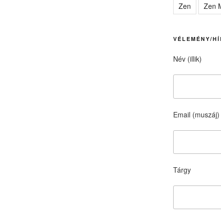
Zen
Zen M
VÉLEMÉNY/HÍ
Név (illik)
Email (muszáj)
Tárgy