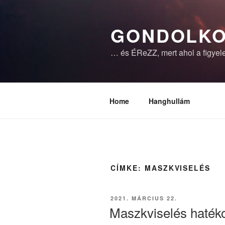
Tartalomhoz
GONDOLKO
… és ÉReZZ, mert ahol a figyele
Home
Hanghullám
CÍMKE:
MASZKVISELÉS
BEKÜLDVE:
2021. MÁRCIUS 22.
Maszkviselés haték