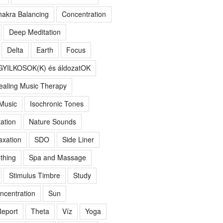
akra Balancing
Concentration
Deep Meditation
Delta
Earth
Focus
GYILKOSOK(K) és áldozatOK
ealing Music Therapy
 Music
Isochronic Tones
ation
Nature Sounds
axation
SDO
Side Liner
thing
Spa and Massage
Stimulus Timbre
Study
ncentration
Sun
eport
Theta
Víz
Yoga