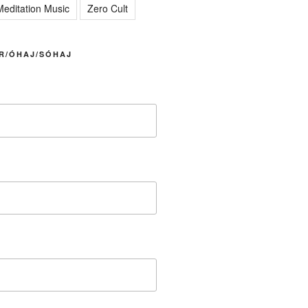
editation Music
Zero Cult
R/ÓHAJ/SÓHAJ