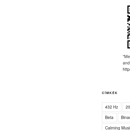
"Me
and
http
CÍMKÉK
432 Hz
2
Beta
Bina
Calming Musi