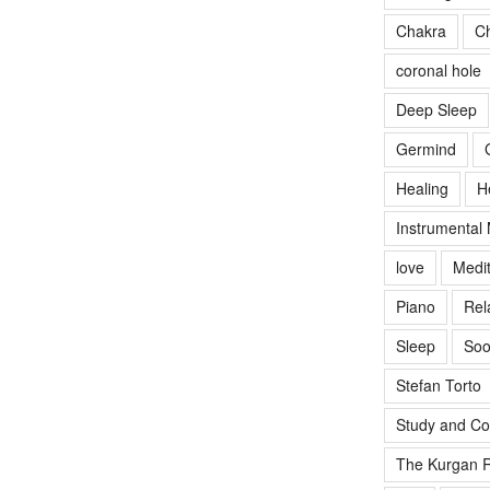
Chakra
Ch
coronal hole
Deep Sleep
Germind
Healing
H
Instrumental
love
Medit
Piano
Rel
Sleep
Soo
Stefan Torto
Study and Co
The Kurgan R