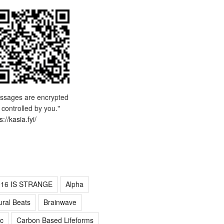
ssages are encrypted
 controlled by you."
s://kasia.fyi/
016 IS STRANGE
Alpha
ural Beats
Brainwave
c
Carbon Based Lifeforms