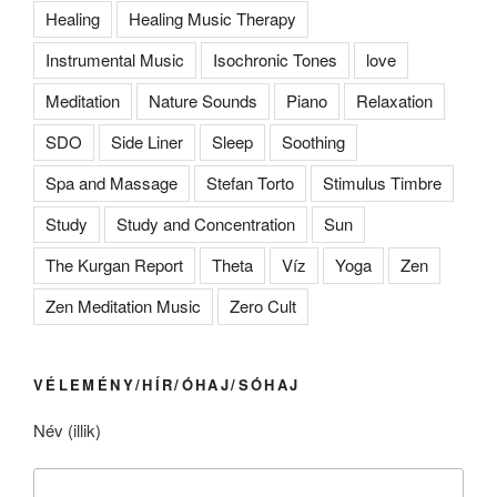
Healing
Healing Music Therapy
Instrumental Music
Isochronic Tones
love
Meditation
Nature Sounds
Piano
Relaxation
SDO
Side Liner
Sleep
Soothing
Spa and Massage
Stefan Torto
Stimulus Timbre
Study
Study and Concentration
Sun
The Kurgan Report
Theta
Víz
Yoga
Zen
Zen Meditation Music
Zero Cult
VÉLEMÉNY/HÍR/ÓHAJ/SÓHAJ
Név (illik)