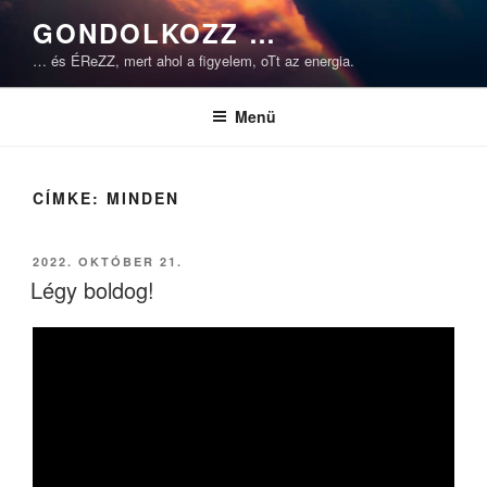
Tartalomhoz
GONDOLKOZZ …
… és ÉReZZ, mert ahol a figyelem, oTt az energia.
Menü
CÍMKE:
MINDEN
BEKÜLDVE:
2022. OKTÓBER 21.
Légy boldog!