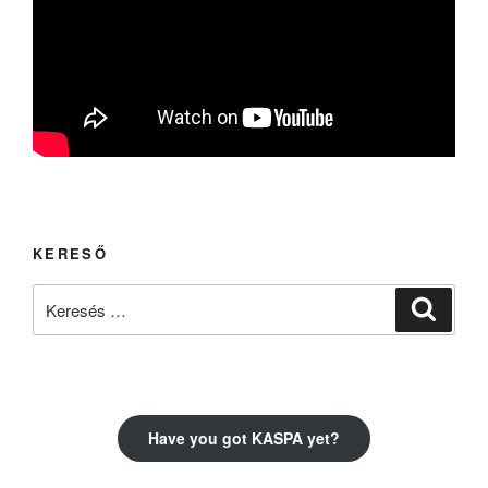
KERESŐ
Keresés
Keresé
a
következő
kifejezésre:
Have you got KASPA yet?