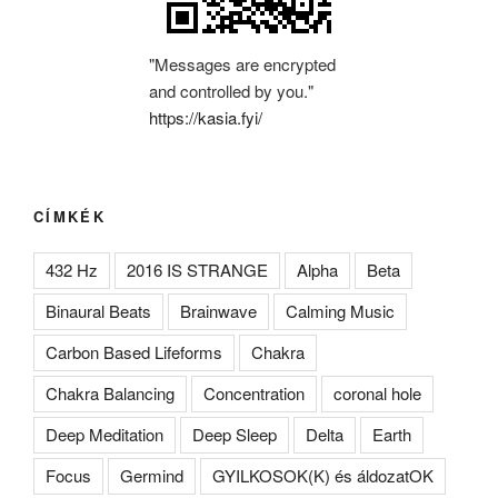
"Messages are encrypted
and controlled by you."
https://kasia.fyi/
CÍMKÉK
432 Hz
2016 IS STRANGE
Alpha
Beta
Binaural Beats
Brainwave
Calming Music
Carbon Based Lifeforms
Chakra
Chakra Balancing
Concentration
coronal hole
Deep Meditation
Deep Sleep
Delta
Earth
Focus
Germind
GYILKOSOK(K) és áldozatOK