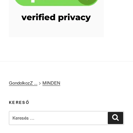
GondolkozZ ...
>
MINDEN
KERESŐ
Keresés
Keresé
a
következő