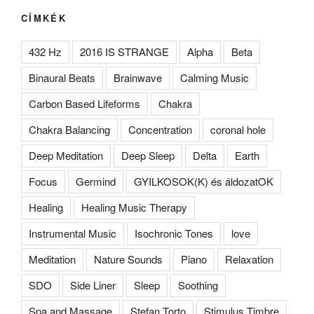
CÍMKÉK
432 Hz
2016 IS STRANGE
Alpha
Beta
Binaural Beats
Brainwave
Calming Music
Carbon Based Lifeforms
Chakra
Chakra Balancing
Concentration
coronal hole
Deep Meditation
Deep Sleep
Delta
Earth
Focus
Germind
GYILKOSOK(K) és áldozatOK
Healing
Healing Music Therapy
Instrumental Music
Isochronic Tones
love
Meditation
Nature Sounds
Piano
Relaxation
SDO
Side Liner
Sleep
Soothing
Spa and Massage
Stefan Torto
Stimulus Timbre