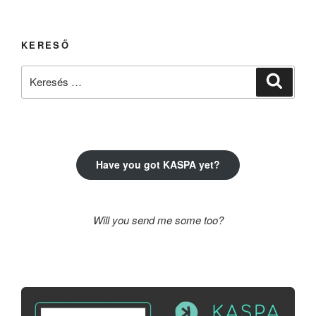
KERESŐ
Keresés
Keresé
a
következő
kifejezésre:
Have you got KASPA yet?
Will you send me some too?