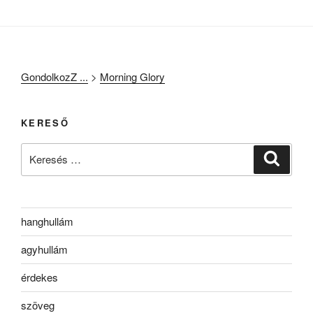
GondolkozZ ...
>
Morning Glory
KERESŐ
Keresés
Keresé
a
következő
kifejezésre:
hanghullám
agyhullám
érdekes
szöveg