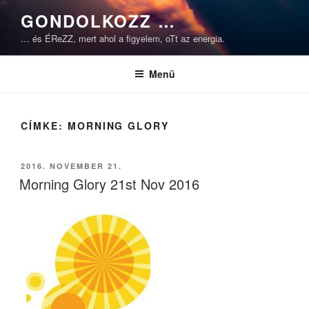
Tartalomhoz
GONDOLKOZZ …
… és ÉReZZ, mert ahol a figyelem, oTt az energia.
Menü
CÍMKE:
MORNING GLORY
BEKÜLDVE:
2016. NOVEMBER 21.
Morning Glory 21st Nov 2016