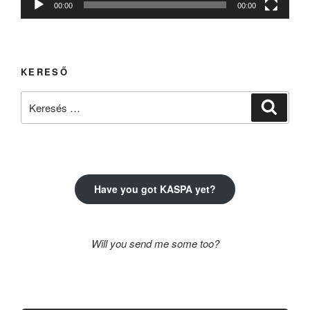
00:00
00:00
KERESŐ
Keresés
Keresé
a
következő
kifejezésre:
Have you got KASPA yet?
Will you send me some too?