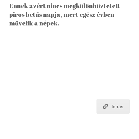
Ennek azért nincs megkülönböztetett
piros betűs napja, mert egész évben
művelik a népek.
forrás