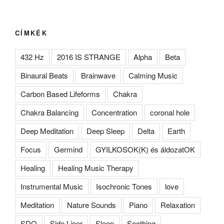
CÍMKÉK
432 Hz
2016 IS STRANGE
Alpha
Beta
Binaural Beats
Brainwave
Calming Music
Carbon Based Lifeforms
Chakra
Chakra Balancing
Concentration
coronal hole
Deep Meditation
Deep Sleep
Delta
Earth
Focus
Germind
GYILKOSOK(K) és áldozatOK
Healing
Healing Music Therapy
Instrumental Music
Isochronic Tones
love
Meditation
Nature Sounds
Piano
Relaxation
SDO
Side Liner
Sleep
Soothing