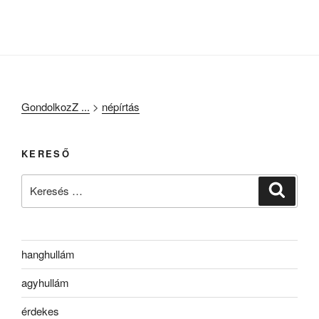
GondolkozZ ...
>
népírtás
KERESŐ
Keresés
Keresé
a
következő
kifejezésre:
hanghullám
agyhullám
érdekes