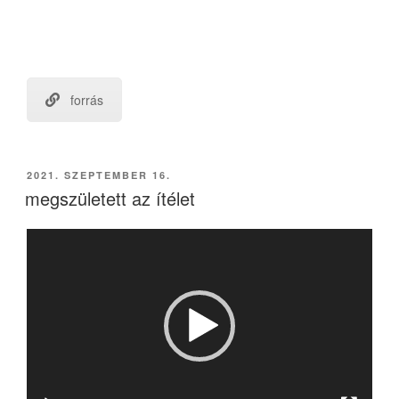
forrás
BEKÜLDVE:
2021. SZEPTEMBER 16.
megszületett az ítélet
Videólejátszó