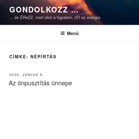
Tartalomhoz
GONDOLKOZZ …
… és ÉReZZ, mert ahol a figyelem, oTt az energia.
Menü
CÍMKE:
NÉPÍRTÁS
BEKÜLDVE:
2026. JÚNIUS 9.
Az önpusztítás ünnepe