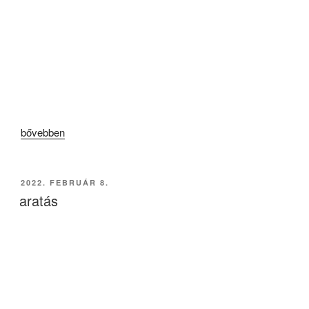
„BIZTONSÁGOS és HATÉKONY”
NÉPÍRTÁS
„Vérző
bővebben
szív”
BEKÜLDVE:
2022. FEBRUÁR 8.
aratás