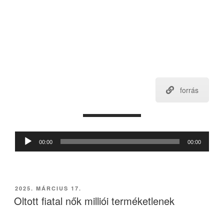
forrás
Audió
00:00
00:00
lejátszó
BEKÜLDVE:
2025. MÁRCIUS 17.
Oltott fiatal nők milliói terméketlenek