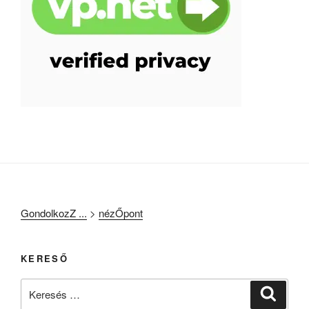
GondolkozZ ...
>
nézŐpont
KERESŐ
Keresés
Keresé
a