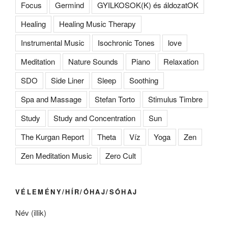
Focus
Germind
GYILKOSOK(K) és áldozatOK
Healing
Healing Music Therapy
Instrumental Music
Isochronic Tones
love
Meditation
Nature Sounds
Piano
Relaxation
SDO
Side Liner
Sleep
Soothing
Spa and Massage
Stefan Torto
Stimulus Timbre
Study
Study and Concentration
Sun
The Kurgan Report
Theta
Víz
Yoga
Zen
Zen Meditation Music
Zero Cult
VÉLEMÉNY/HÍR/ÓHAJ/SÓHAJ
Név (illik)