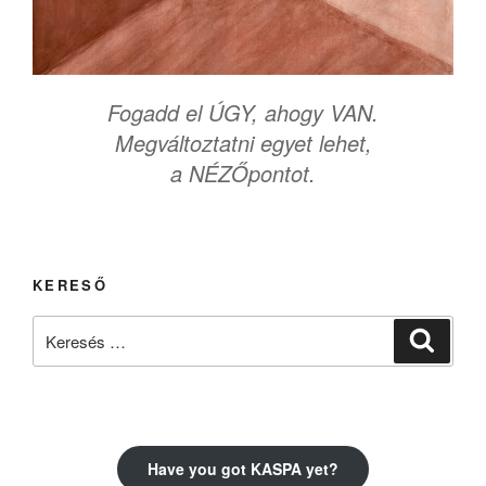
Fogadd el ÚGY, ahogy VAN.
Megváltoztatni egyet lehet,
a NÉZŐpontot.
KERESŐ
Keresés
Keresé
a
következő
kifejezésre:
Have you got KASPA yet?