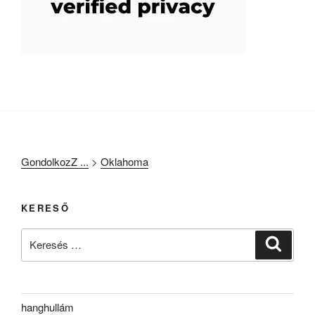
GondolkozZ ...
>
Oklahoma
KERESŐ
Keresés
Keresé
a
következő
kifejezésre:
hanghullám