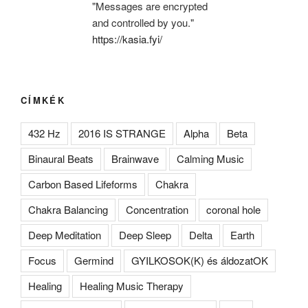
"Messages are encrypted
and controlled by you."
https://kasia.fyi/
CÍMKÉK
432 Hz
2016 IS STRANGE
Alpha
Beta
Binaural Beats
Brainwave
Calming Music
Carbon Based Lifeforms
Chakra
Chakra Balancing
Concentration
coronal hole
Deep Meditation
Deep Sleep
Delta
Earth
Focus
Germind
GYILKOSOK(K) és áldozatOK
Healing
Healing Music Therapy