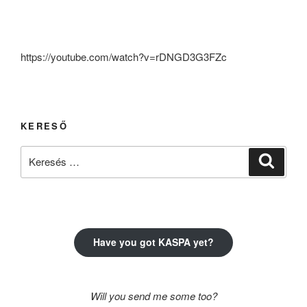
https://youtube.com/watch?v=rDNGD3G3FZc
KERESŐ
Keresés
Keresé
a
következő
kifejezésre:
Have you got KASPA yet?
Will you send me some too?