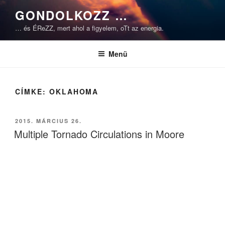
Tartalomhoz
GONDOLKOZZ …
… és ÉReZZ, mert ahol a figyelem, oTt az energia.
Menü
CÍMKE:
OKLAHOMA
BEKÜLDVE:
2015. MÁRCIUS 26.
Multiple Tornado Circulations in Moore