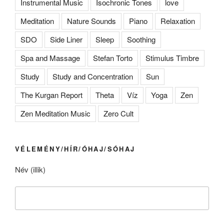
Instrumental Music
Isochronic Tones
love
Meditation
Nature Sounds
Piano
Relaxation
SDO
Side Liner
Sleep
Soothing
Spa and Massage
Stefan Torto
Stimulus Timbre
Study
Study and Concentration
Sun
The Kurgan Report
Theta
Víz
Yoga
Zen
Zen Meditation Music
Zero Cult
VÉLEMÉNY/HÍR/ÓHAJ/SÓHAJ
Név (illik)