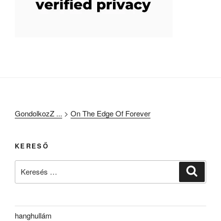
GondolkozZ ...
>
On The Edge Of Forever
KERESŐ
Keresés
Keresé
a
következő
kifejezésre:
hanghullám