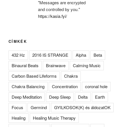
"Messages are encrypted
and controlled by you."
https://kasia.fyi/
CÍMKÉK
432 Hz
2016 IS STRANGE
Alpha
Beta
Binaural Beats
Brainwave
Calming Music
Carbon Based Lifeforms
Chakra
Chakra Balancing
Concentration
coronal hole
Deep Meditation
Deep Sleep
Delta
Earth
Focus
Germind
GYILKOSOK(K) és áldozatOK
Healing
Healing Music Therapy