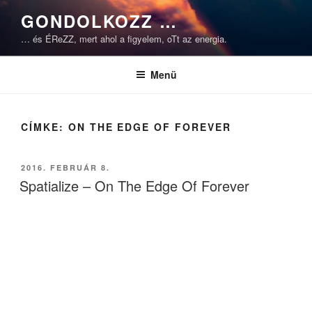
Tartalomhoz
GONDOLKOZZ …
… és ÉReZZ, mert ahol a figyelem, oTt az energia.
Menü
CÍMKE:
ON THE EDGE OF FOREVER
BEKÜLDVE:
2016. FEBRUÁR 8.
Spatialize – On The Edge Of Forever