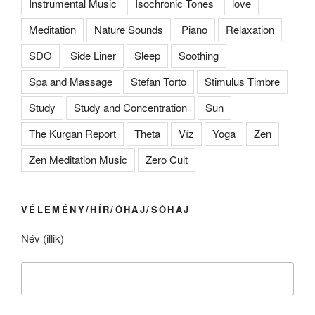
Instrumental Music
Isochronic Tones
love
Meditation
Nature Sounds
Piano
Relaxation
SDO
Side Liner
Sleep
Soothing
Spa and Massage
Stefan Torto
Stimulus Timbre
Study
Study and Concentration
Sun
The Kurgan Report
Theta
Víz
Yoga
Zen
Zen Meditation Music
Zero Cult
VÉLEMÉNY/HÍR/ÓHAJ/SÓHAJ
Név (illik)