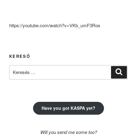
https://youtube.com/watch?v=VKb_umF3Ros
KERESŐ
Keresés
Keresé
a
következő
kifejezésre:
Have you got KASPA yet?
Will you send me some too?