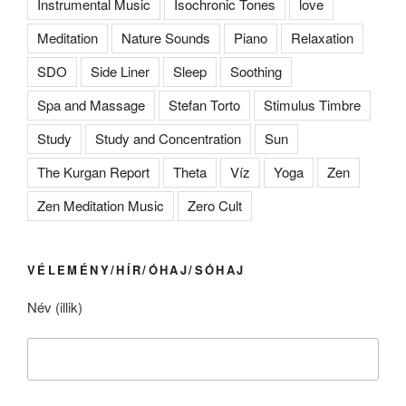
Instrumental Music
Isochronic Tones
love
Meditation
Nature Sounds
Piano
Relaxation
SDO
Side Liner
Sleep
Soothing
Spa and Massage
Stefan Torto
Stimulus Timbre
Study
Study and Concentration
Sun
The Kurgan Report
Theta
Víz
Yoga
Zen
Zen Meditation Music
Zero Cult
VÉLEMÉNY/HÍR/ÓHAJ/SÓHAJ
Név (illik)