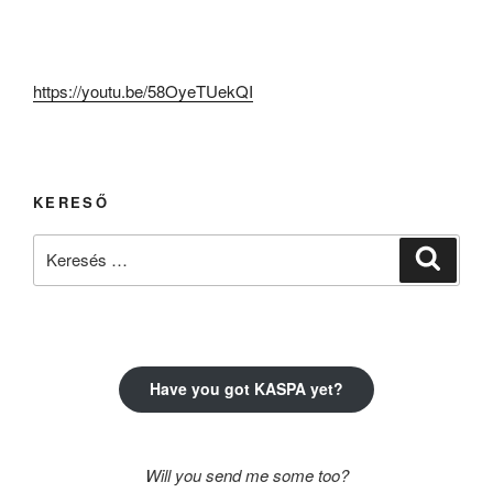
https://youtu.be/58OyeTUekQI
KERESŐ
Keresés
Keresé
a
következő
kifejezésre:
Have you got KASPA yet?
Will you send me some too?