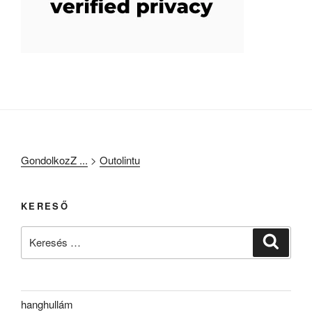
GondolkozZ ...
>
Outolintu
KERESŐ
Keresés
Keresé
a
következő
kifejezésre:
hanghullám