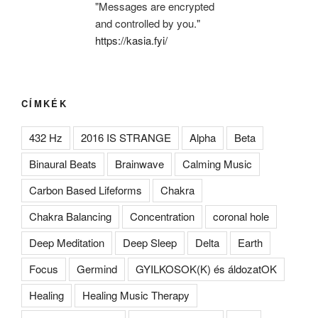
"Messages are encrypted
and controlled by you."
https://kasia.fyi/
CÍMKÉK
432 Hz
2016 IS STRANGE
Alpha
Beta
Binaural Beats
Brainwave
Calming Music
Carbon Based Lifeforms
Chakra
Chakra Balancing
Concentration
coronal hole
Deep Meditation
Deep Sleep
Delta
Earth
Focus
Germind
GYILKOSOK(K) és áldozatOK
Healing
Healing Music Therapy