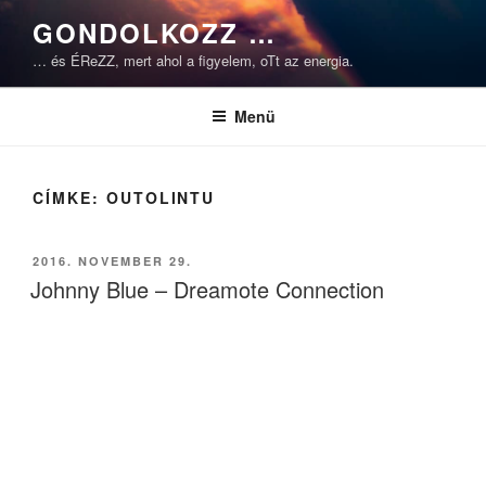
Tartalomhoz
GONDOLKOZZ …
… és ÉReZZ, mert ahol a figyelem, oTt az energia.
Menü
CÍMKE:
OUTOLINTU
BEKÜLDVE:
2016. NOVEMBER 29.
Johnny Blue – Dreamote Connection