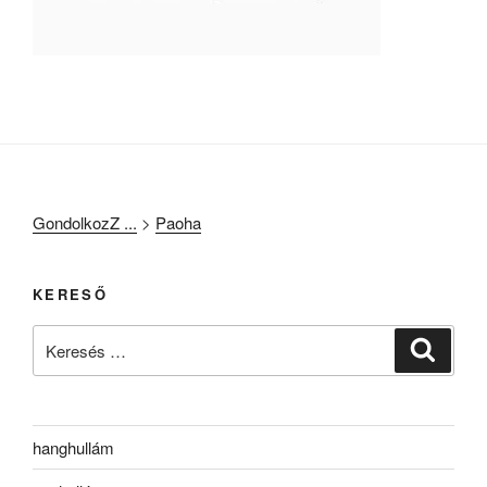
GondolkozZ ...
>
Paoha
KERESŐ
Keresés
Keresé
a
következő
kifejezésre:
hanghullám