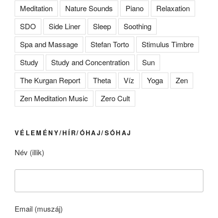
Meditation
Nature Sounds
Piano
Relaxation
SDO
Side Liner
Sleep
Soothing
Spa and Massage
Stefan Torto
Stimulus Timbre
Study
Study and Concentration
Sun
The Kurgan Report
Theta
Víz
Yoga
Zen
Zen Meditation Music
Zero Cult
VÉLEMÉNY/HÍR/ÓHAJ/SÓHAJ
Név (illik)
Email (muszáj)