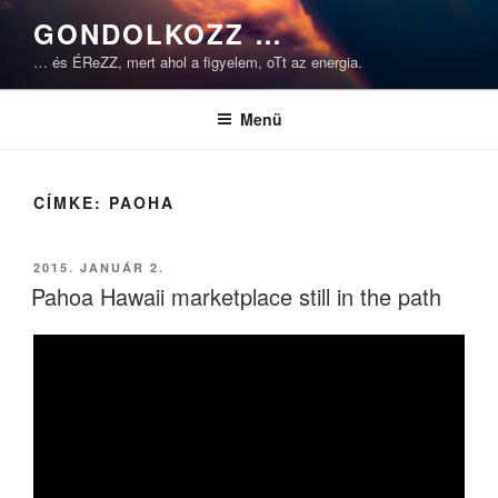
Tartalomhoz
GONDOLKOZZ …
… és ÉReZZ, mert ahol a figyelem, oTt az energia.
Menü
CÍMKE:
PAOHA
BEKÜLDVE:
2015. JANUÁR 2.
Pahoa Hawaii marketplace still in the path