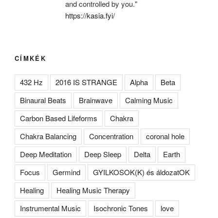
and controlled by you."
https://kasia.fyi/
CÍMKÉK
432 Hz
2016 IS STRANGE
Alpha
Beta
Binaural Beats
Brainwave
Calming Music
Carbon Based Lifeforms
Chakra
Chakra Balancing
Concentration
coronal hole
Deep Meditation
Deep Sleep
Delta
Earth
Focus
Germind
GYILKOSOK(K) és áldozatOK
Healing
Healing Music Therapy
Instrumental Music
Isochronic Tones
love