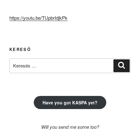
https://youtu.be/TUpbrIdjkPk
KERESŐ
Keresés
Keresé
a
következő
kifejezésre:
Have you got KASPA yet?
Will you send me some too?