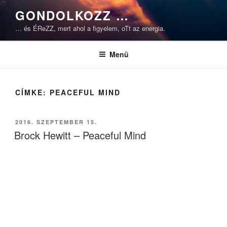
Tartalomhoz
GONDOLKOZZ …
… és ÉReZZ, mert ahol a figyelem, oTt az energia.
Menü
CÍMKE:
PEACEFUL MIND
BEKÜLDVE:
2016. SZEPTEMBER 15.
Brock Hewitt – Peaceful Mind