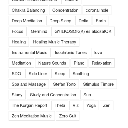
Chakra Balancing
Concentration
coronal hole
Deep Meditation
Deep Sleep
Delta
Earth
Focus
Germind
GYILKOSOK(K) és áldozatOK
Healing
Healing Music Therapy
Instrumental Music
Isochronic Tones
love
Meditation
Nature Sounds
Piano
Relaxation
SDO
Side Liner
Sleep
Soothing
Spa and Massage
Stefan Torto
Stimulus Timbre
Study
Study and Concentration
Sun
The Kurgan Report
Theta
Víz
Yoga
Zen
Zen Meditation Music
Zero Cult