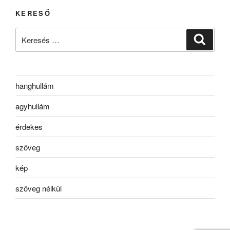
KERESŐ
Keresés
Keresé
a
következő
kifejezésre:
hanghullám
agyhullám
érdekes
szöveg
kép
szöveg nélkül