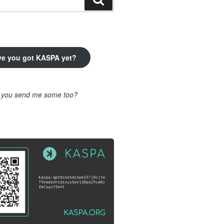
ve you got KASPA yet?
l you send me some too?