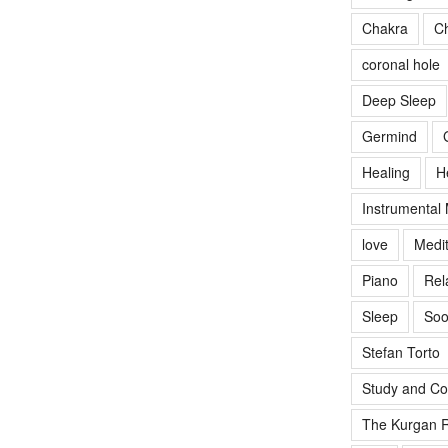
Chakra
Ch
coronal hole
Deep Sleep
Germind
Healing
H
Instrumental
love
Medit
Piano
Rel
Sleep
Soo
Stefan Torto
Study and Co
The Kurgan R