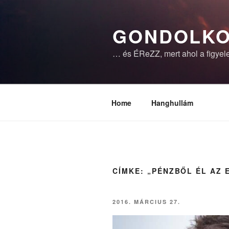
Tartalomhoz
GONDOLKO
… és ÉReZZ, mert ahol a figyele
Home
Hanghullám
CÍMKE:
„PÉNZBŐL ÉL AZ 
BEKÜLDVE:
2016. MÁRCIUS 27.