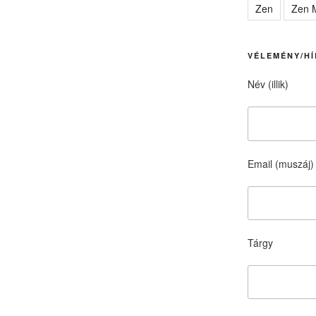
Zen
Zen M
VÉLEMÉNY/HÍ
Név (illik)
Email (muszáj)
Tárgy