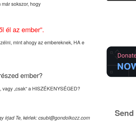
m már sokszor, hogy
l él az ember”.
zélni, mint ahogy az embereknek, HA e
 részed ember?
lked, vagy „csak” a HISZÉKENYSÉGED?
Send 
gy írjad Te, kérlek: csubi@gondolkozz.com