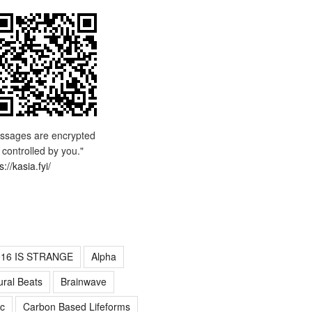
ssages are encrypted
 controlled by you."
s://kasia.fyi/
016 IS STRANGE
Alpha
ural Beats
Brainwave
c
Carbon Based Lifeforms