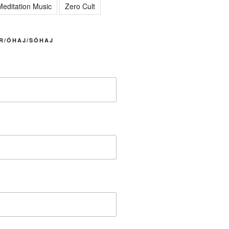
editation Music
Zero Cult
R/ÓHAJ/SÓHAJ