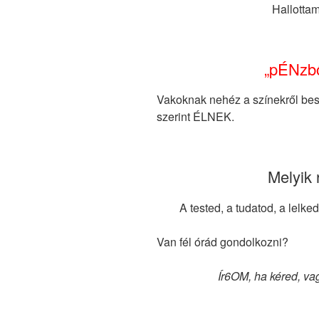
Hallotta
„pÉNzbő
Vakoknak nehéz a színekről bes
szerint ÉLNEK.
Melyik
A tested, a tudatod, a le
Van fél órád gondolkozni?
Ír6OM, ha kéred, va