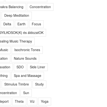
akra Balancing
Concentration
Deep Meditation
Delta
Earth
Focus
GYILKOSOK(K) és áldozatOK
ealing Music Therapy
 Music
Isochronic Tones
ation
Nature Sounds
axation
SDO
Side Liner
thing
Spa and Massage
Stimulus Timbre
Study
ncentration
Sun
eport
Theta
Víz
Yoga