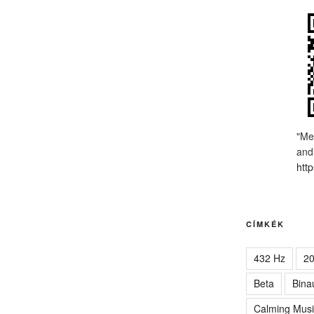
"Me
and
http
CÍMKÉK
432 Hz
2
Beta
Bina
Calming Musi