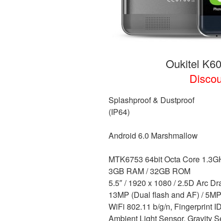
Oukitel K6
Disco
Splashproof & Dustproof
(IP64)
Android 6.0 Marshmallow
MTK6753 64bit Octa Core 1.3GH
3GB RAM / 32GB ROM
5.5″ / 1920 x 1080 / 2.5D Arc D
13MP (Dual flash and AF) / 5M
WiFi 802.11 b/g/n, Fingerprint 
Ambient Light Sensor, Gravity S