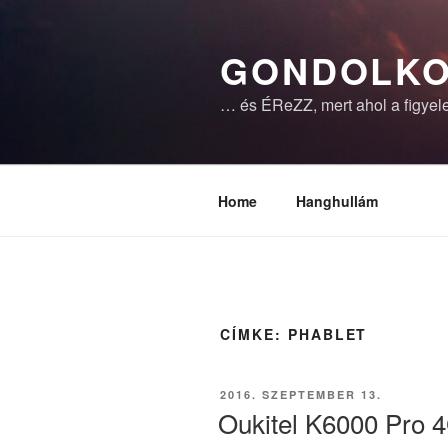
Tartalomhoz
GONDOLKO
… és ÉReZZ, mert ahol a figyele
Home
Hanghullám
CÍMKE:
PHABLET
BEKÜLDVE:
2016. SZEPTEMBER 13.
Oukitel K6000 Pro 