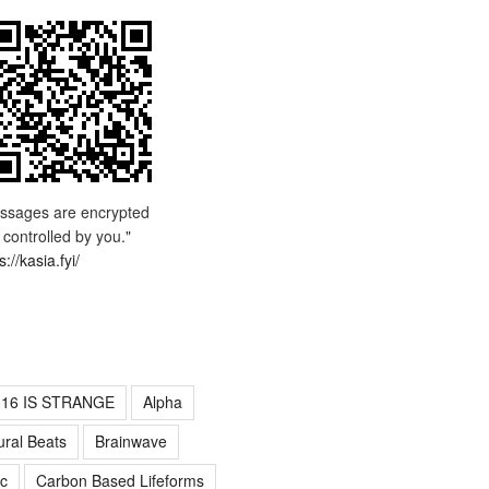
ssages are encrypted
 controlled by you."
s://kasia.fyi/
016 IS STRANGE
Alpha
ural Beats
Brainwave
c
Carbon Based Lifeforms