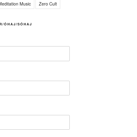
editation Music
Zero Cult
R/ÓHAJ/SÓHAJ