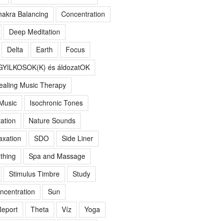
akra Balancing
Concentration
Deep Meditation
Delta
Earth
Focus
GYILKOSOK(K) és áldozatOK
ealing Music Therapy
 Music
Isochronic Tones
ation
Nature Sounds
axation
SDO
Side Liner
thing
Spa and Massage
Stimulus Timbre
Study
ncentration
Sun
eport
Theta
Víz
Yoga