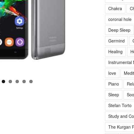
Chakra
Ch
coronal hole
Deep Sleep
Germind
Healing
H
Instrumental
love
Medit
Piano
Rel
Sleep
Soo
Stefan Torto
Study and Co
The Kurgan R