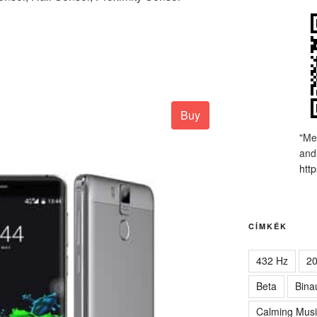
Buy
"Me
and
http
CÍMKÉK
432 Hz
2
Beta
Bina
Calming Musi