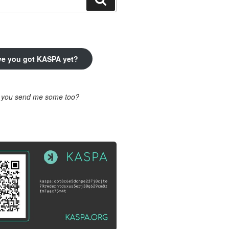
ve you got KASPA yet?
l you send me some too?