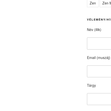
Zen
Zen M
VÉLEMÉNY/HÍ
Név (illik)
Email (muszáj)
Tárgy