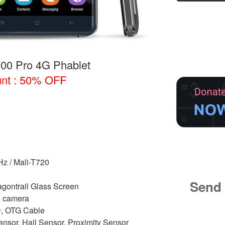
000 Pro 4G Phablet
unt : 50% OFF
z / Mali-T720
Send 
ragontrail Glass Screen
P camera
ID, OTG Cable
ensor, Hall Sensor, Proximity Sensor