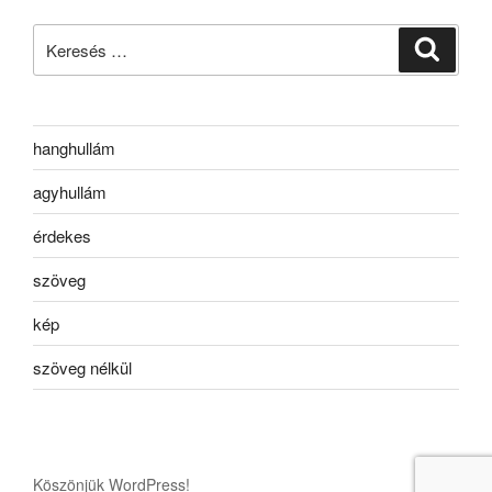
Keresés
Keresé
a
következő
kifejezésre:
hanghullám
agyhullám
érdekes
szöveg
kép
szöveg nélkül
Köszönjük WordPress!