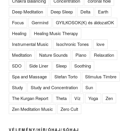
Chakra Balancing
Concentration
coronal hole
Deep Meditation
Deep Sleep
Delta
Earth
Focus
Germind
GYILKOSOK(K) és áldozatOK
Healing
Healing Music Therapy
Instrumental Music
Isochronic Tones
love
Meditation
Nature Sounds
Piano
Relaxation
SDO
Side Liner
Sleep
Soothing
Spa and Massage
Stefan Torto
Stimulus Timbre
Study
Study and Concentration
Sun
The Kurgan Report
Theta
Víz
Yoga
Zen
Zen Meditation Music
Zero Cult
VÉLEMÉNY/HÍR/ÓHAJ/SÓHAJ