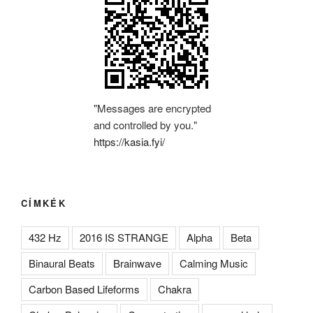
"Messages are encrypted
and controlled by you."
https://kasia.fyi/
CÍMKÉK
432 Hz
2016 IS STRANGE
Alpha
Beta
Binaural Beats
Brainwave
Calming Music
Carbon Based Lifeforms
Chakra