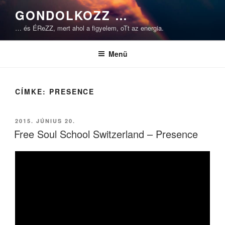
Tartalomhoz
GONDOLKOZZ …
… és ÉReZZ, mert ahol a figyelem, oTt az energia.
Menü
CÍMKE:
PRESENCE
BEKÜLDVE:
2015. JÚNIUS 20.
Free Soul School Switzerland – Presence