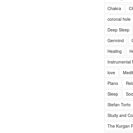
Chakra
Ch
coronal hole
Deep Sleep
Germind
Healing
H
Instrumental
love
Medit
Piano
Rel
Sleep
Soo
Stefan Torto
Study and Co
The Kurgan R