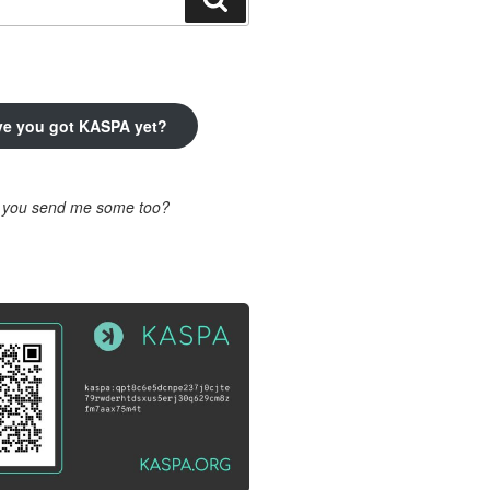
ve you got KASPA yet?
l you send me some too?