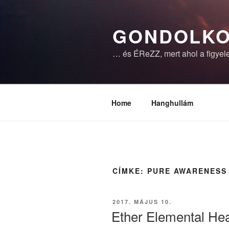
Tartalomhoz
GONDOLKO
… és ÉReZZ, mert ahol a figyele
Home
Hanghullám
CÍMKE:
PURE AWARENESS
BEKÜLDVE:
2017. MÁJUS 10.
Ether Elemental Hea