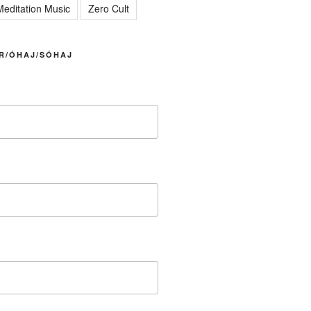
editation Music
Zero Cult
R/ÓHAJ/SÓHAJ