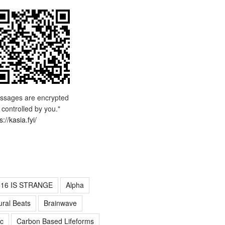
ssages are encrypted
 controlled by you."
s://kasia.fyi/
016 IS STRANGE
Alpha
ural Beats
Brainwave
c
Carbon Based Lifeforms