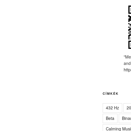
"Me
and
http
CÍMKÉK
432 Hz
2
Beta
Bina
Calming Musi