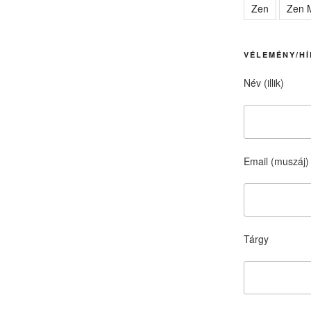
Zen
Zen M
VÉLEMÉNY/HÍ
Név (illik)
Email (muszáj)
Tárgy