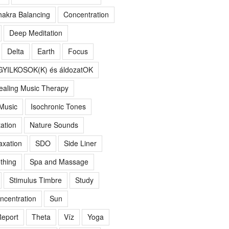
akra Balancing
Concentration
Deep Meditation
Delta
Earth
Focus
GYILKOSOK(K) és áldozatOK
ealing Music Therapy
 Music
Isochronic Tones
ation
Nature Sounds
axation
SDO
Side Liner
thing
Spa and Massage
Stimulus Timbre
Study
ncentration
Sun
eport
Theta
Víz
Yoga