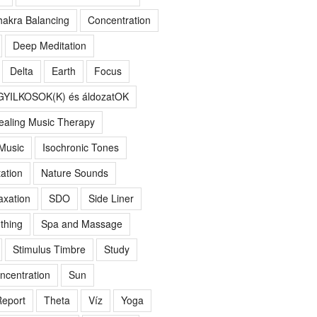
akra Balancing
Concentration
Deep Meditation
Delta
Earth
Focus
GYILKOSOK(K) és áldozatOK
ealing Music Therapy
 Music
Isochronic Tones
ation
Nature Sounds
axation
SDO
Side Liner
thing
Spa and Massage
Stimulus Timbre
Study
ncentration
Sun
eport
Theta
Víz
Yoga