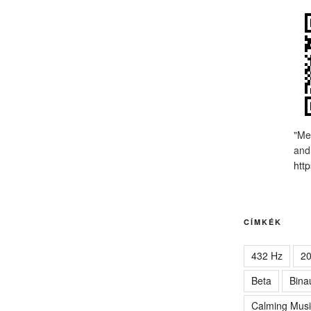
"Me
and
http
CÍMKÉK
432 Hz
2
Beta
Bina
Calming Musi