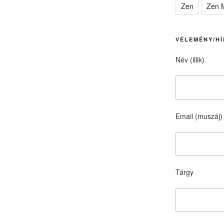
Zen
Zen M
VÉLEMÉNY/HÍ
Név (illik)
Email (muszáj)
Tárgy