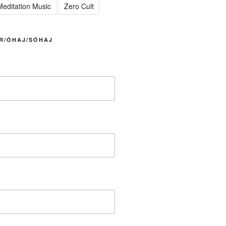
editation Music
Zero Cult
R/ÓHAJ/SÓHAJ