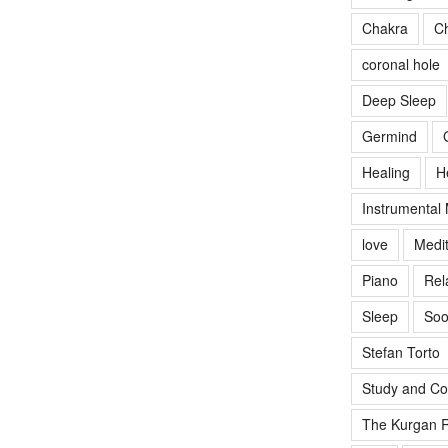
Chakra
Ch
coronal hole
Deep Sleep
Germind
Healing
H
Instrumental
love
Medit
Piano
Rel
Sleep
Soo
Stefan Torto
Study and Co
The Kurgan R