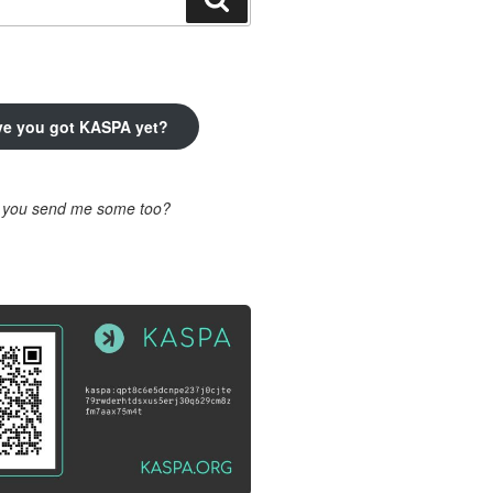
ve you got KASPA yet?
l you send me some too?