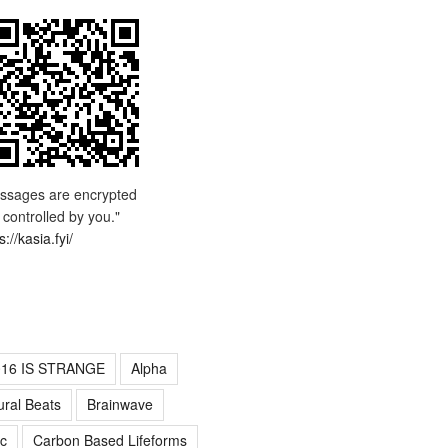
ssages are encrypted
 controlled by you."
s://kasia.fyi/
016 IS STRANGE
Alpha
ural Beats
Brainwave
c
Carbon Based Lifeforms