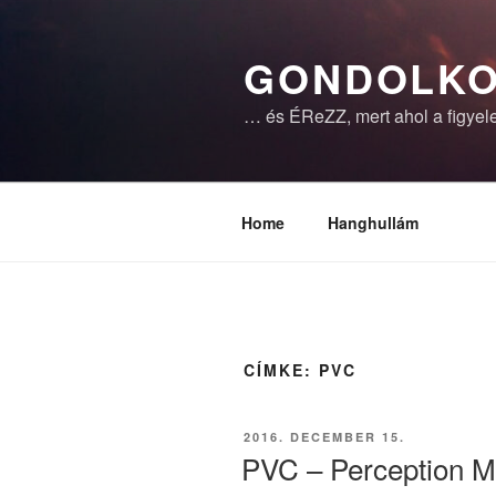
Tartalomhoz
GONDOLKO
… és ÉReZZ, mert ahol a figyele
Home
Hanghullám
CÍMKE:
PVC
BEKÜLDVE:
2016. DECEMBER 15.
PVC – Perception 