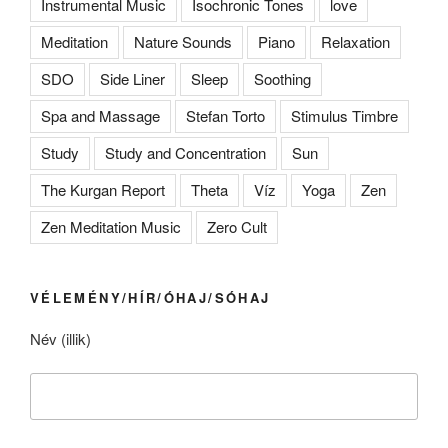
Instrumental Music
Isochronic Tones
love
Meditation
Nature Sounds
Piano
Relaxation
SDO
Side Liner
Sleep
Soothing
Spa and Massage
Stefan Torto
Stimulus Timbre
Study
Study and Concentration
Sun
The Kurgan Report
Theta
Víz
Yoga
Zen
Zen Meditation Music
Zero Cult
VÉLEMÉNY/HÍR/ÓHAJ/SÓHAJ
Név (illik)