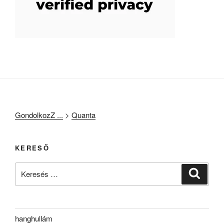
GondolkozZ ...
>
Quanta
KERESŐ
Keresés
Keresé
a
következő
kifejezésre:
hanghullám