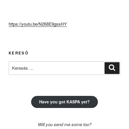
https://youtu.be/N268E9gssHY
KERESŐ
Keresés
Keresé
a
következő
kifejezésre:
Have you got KASPA yet?
Will you send me some too?