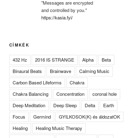
"Messages are encrypted
and controlled by you."
https://kasia.fyi/
CÍMKÉK
432 Hz
2016 IS STRANGE
Alpha
Beta
Binaural Beats
Brainwave
Calming Music
Carbon Based Lifeforms
Chakra
Chakra Balancing
Concentration
coronal hole
Deep Meditation
Deep Sleep
Delta
Earth
Focus
Germind
GYILKOSOK(K) és áldozatOK
Healing
Healing Music Therapy