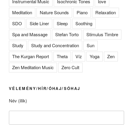
Instrumental Music
Isochronic Tones
love
Meditation
Nature Sounds
Piano
Relaxation
SDO
Side Liner
Sleep
Soothing
Spa and Massage
Stefan Torto
Stimulus Timbre
Study
Study and Concentration
Sun
The Kurgan Report
Theta
Víz
Yoga
Zen
Zen Meditation Music
Zero Cult
VÉLEMÉNY/HÍR/ÓHAJ/SÓHAJ
Név (illik)