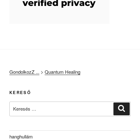
GondolkozZ ...
>
Quantum Healing
KERESŐ
Keresés
Keresé
a
következő
kifejezésre:
hanghullám