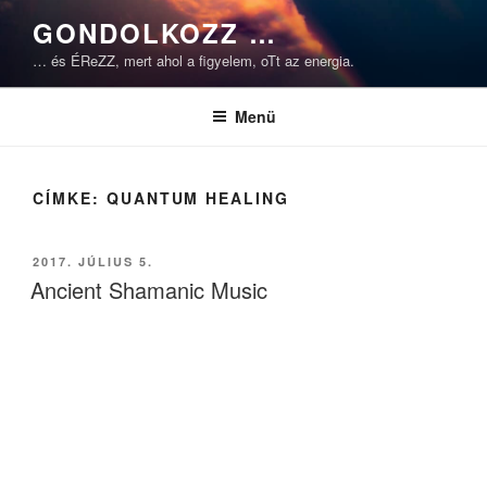
Tartalomhoz
GONDOLKOZZ …
… és ÉReZZ, mert ahol a figyelem, oTt az energia.
Menü
CÍMKE:
QUANTUM HEALING
BEKÜLDVE:
2017. JÚLIUS 5.
Ancient Shamanic Music