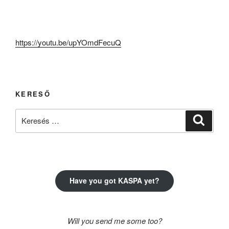
https://youtu.be/upYOmdFecuQ
KERESŐ
Keresés
Keresé
a
következő
kifejezésre:
Have you got KASPA yet?
Will you send me some too?