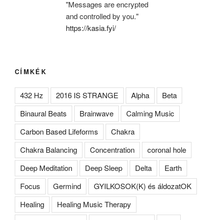
"Messages are encrypted
and controlled by you."
https://kasia.fyi/
CÍMKÉK
432 Hz
2016 IS STRANGE
Alpha
Beta
Binaural Beats
Brainwave
Calming Music
Carbon Based Lifeforms
Chakra
Chakra Balancing
Concentration
coronal hole
Deep Meditation
Deep Sleep
Delta
Earth
Focus
Germind
GYILKOSOK(K) és áldozatOK
Healing
Healing Music Therapy