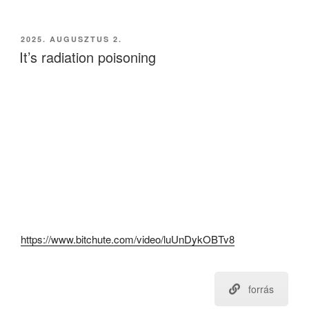
BEKÜLDVE:
2025. AUGUSZTUS 2.
It’s radiation poisoning
https://www.bitchute.com/video/luUnDykOBTv8
forrás