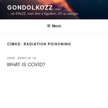
Tartalomhoz
GONDOLKOZZ …
… és ÉReZZ, mert ahol a figyelem, oTt az energia.
Menü
CÍMKE:
RADIATION POISONING
BEKÜLDVE:
2026. ÁPRILIS 15.
WHAT IS COVID?