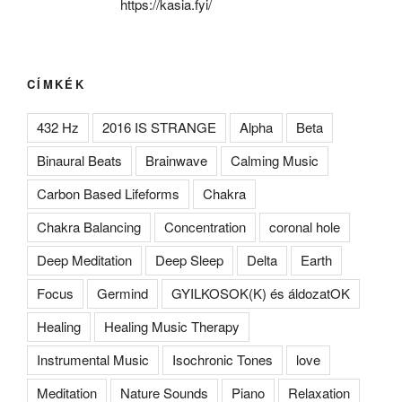
https://kasia.fyi/
CÍMKÉK
432 Hz
2016 IS STRANGE
Alpha
Beta
Binaural Beats
Brainwave
Calming Music
Carbon Based Lifeforms
Chakra
Chakra Balancing
Concentration
coronal hole
Deep Meditation
Deep Sleep
Delta
Earth
Focus
Germind
GYILKOSOK(K) és áldozatOK
Healing
Healing Music Therapy
Instrumental Music
Isochronic Tones
love
Meditation
Nature Sounds
Piano
Relaxation