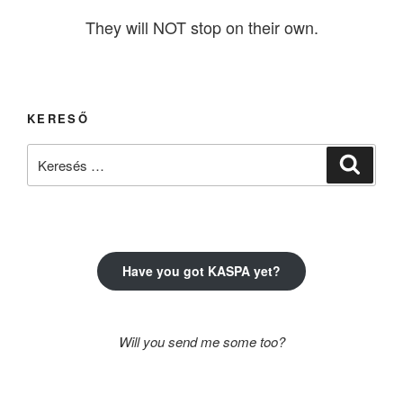
They will NOT stop on their own.
KERESŐ
Keresés
Keresé
a
következő
kifejezésre:
Have you got KASPA yet?
Will you send me some too?