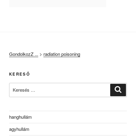
GondolkozZ ...
>
radiation poisoning
KERESŐ
Keresés
Keresé
a
következő
kifejezésre:
hanghullám
agyhullám