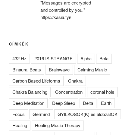
"Messages are encrypted
and controlled by you."
https://kasia.fyi/
CÍMKÉK
432 Hz
2016 IS STRANGE
Alpha
Beta
Binaural Beats
Brainwave
Calming Music
Carbon Based Lifeforms
Chakra
Chakra Balancing
Concentration
coronal hole
Deep Meditation
Deep Sleep
Delta
Earth
Focus
Germind
GYILKOSOK(K) és áldozatOK
Healing
Healing Music Therapy