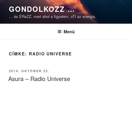
Tartalomhoz
GONDOLKOZZ …
… és ÉReZZ, mert ahol a figyelem, oTt az energia.
Menü
CÍMKE:
RADIO UNIVERSE
BEKÜLDVE:
2014. OKTÓBER 22.
Asura – Radio Universe