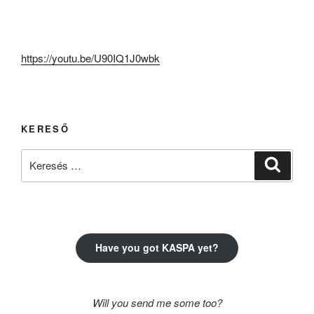
https://youtu.be/U90IQ1J0wbk
KERESŐ
Keresés
Keresé
a
következő
kifejezésre:
Have you got KASPA yet?
Will you send me some too?