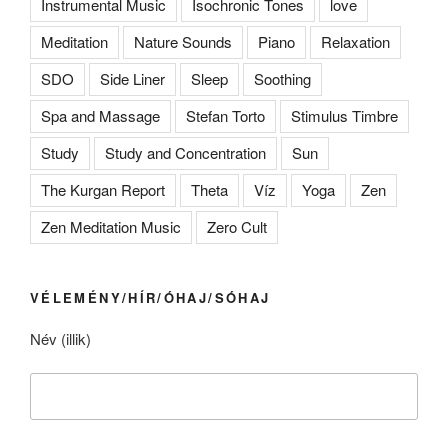
Instrumental Music
Isochronic Tones
love
Meditation
Nature Sounds
Piano
Relaxation
SDO
Side Liner
Sleep
Soothing
Spa and Massage
Stefan Torto
Stimulus Timbre
Study
Study and Concentration
Sun
The Kurgan Report
Theta
Víz
Yoga
Zen
Zen Meditation Music
Zero Cult
VÉLEMÉNY/HÍR/ÓHAJ/SÓHAJ
Név (illik)