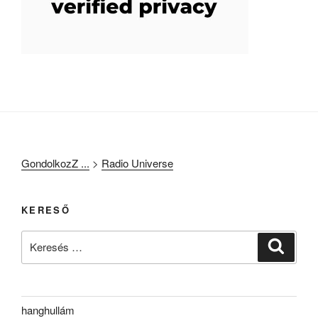
GondolkozZ ...
>
Radio Universe
KERESŐ
Keresés
Keresé
a
következő
kifejezésre:
hanghullám