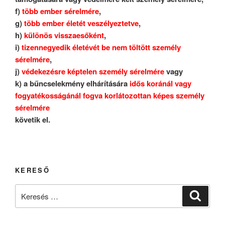
f)
több ember sérelmére
,
g)
több ember életét veszélyeztetve
,
h)
különös visszaesőként
,
i)
tizennegyedik életévét be nem töltött személy
sérelmére
,
j)
védekezésre képtelen személy sérelmére
vagy
k) a bűncselekmény elhárítására
idős koránál vagy
fogyatékosságánál fogva korlátozottan képes személy
sérelmére
követik el.
KERESŐ
Keresés
Keresé
a
következő