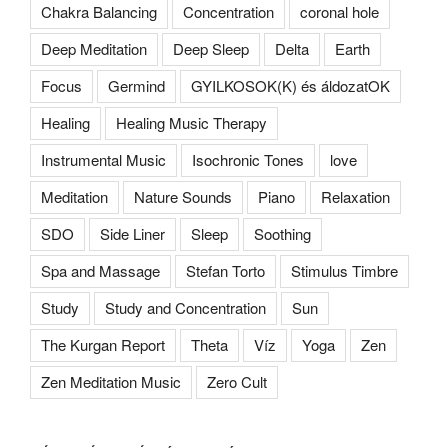
Chakra Balancing
Concentration
coronal hole
Deep Meditation
Deep Sleep
Delta
Earth
Focus
Germind
GYILKOSOK(K) és áldozatOK
Healing
Healing Music Therapy
Instrumental Music
Isochronic Tones
love
Meditation
Nature Sounds
Piano
Relaxation
SDO
Side Liner
Sleep
Soothing
Spa and Massage
Stefan Torto
Stimulus Timbre
Study
Study and Concentration
Sun
The Kurgan Report
Theta
Víz
Yoga
Zen
Zen Meditation Music
Zero Cult