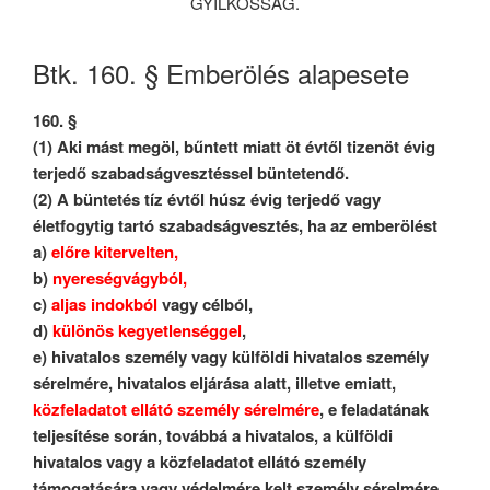
GYILKOSSÁG.
Btk. 160. § Emberölés alapesete
160. §
(1) Aki mást megöl, bűntett miatt öt évtől tizenöt évig
terjedő szabadságvesztéssel büntetendő.
(2) A büntetés tíz évtől húsz évig terjedő vagy
életfogytig tartó szabadságvesztés, ha az emberölést
a)
előre kitervelten,
b)
nyereségvágyból,
c)
aljas indokból
vagy célból,
d)
különös kegyetlenséggel
,
e) hivatalos személy vagy külföldi hivatalos személy
sérelmére, hivatalos eljárása alatt, illetve emiatt,
közfeladatot ellátó személy sérelmére
, e feladatának
teljesítése során, továbbá a hivatalos, a külföldi
hivatalos vagy a közfeladatot ellátó személy
támogatására vagy védelmére kelt személy sérelmére,