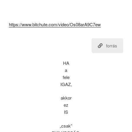
https://www.bitchute.com/video/Os08arA9C7ew
forrás
HA
a
fele
IGAZ,
akkor
ez
IS
„csak”