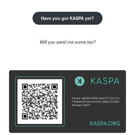
kifejezésre:
Have you got KASPA yet?
Will you send me some too?