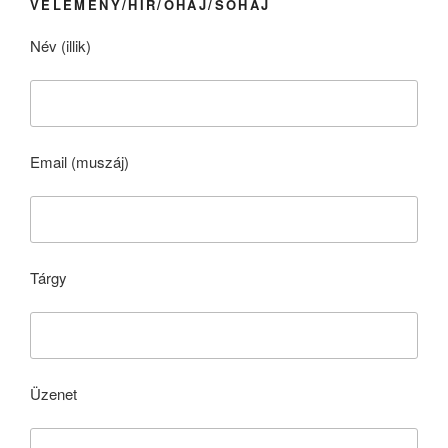
VÉLEMÉNY/HÍR/ÓHAJ/SÓHAJ
Név (illik)
Email (muszáj)
Tárgy
Üzenet