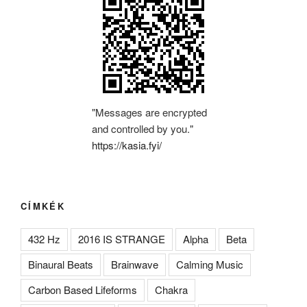
"Messages are encrypted
and controlled by you."
https://kasia.fyi/
CÍMKÉK
432 Hz
2016 IS STRANGE
Alpha
Beta
Binaural Beats
Brainwave
Calming Music
Carbon Based Lifeforms
Chakra