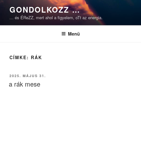
Tartalomhoz
GONDOLKOZZ …
… és ÉReZZ, mert ahol a figyelem, oTt az energia.
Menü
CÍMKE:
RÁK
BEKÜLDVE:
2025. MÁJUS 31.
a rák mese