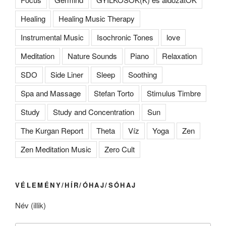
Healing
Healing Music Therapy
Instrumental Music
Isochronic Tones
love
Meditation
Nature Sounds
Piano
Relaxation
SDO
Side Liner
Sleep
Soothing
Spa and Massage
Stefan Torto
Stimulus Timbre
Study
Study and Concentration
Sun
The Kurgan Report
Theta
Víz
Yoga
Zen
Zen Meditation Music
Zero Cult
VÉLEMÉNY/HÍR/ÓHAJ/SÓHAJ
Név (illik)