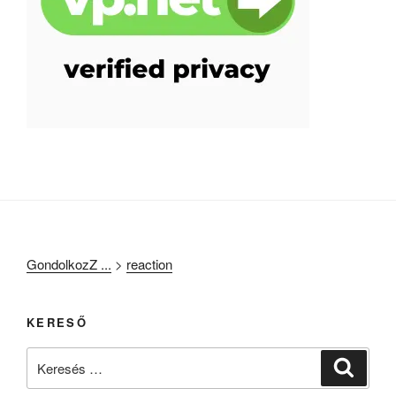
GondolkozZ ...
>
reaction
KERESŐ
Keresés
Keresé
a