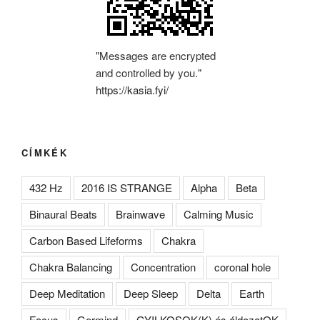
"Messages are encrypted
and controlled by you."
https://kasia.fyi/
CÍMKÉK
432 Hz
2016 IS STRANGE
Alpha
Beta
Binaural Beats
Brainwave
Calming Music
Carbon Based Lifeforms
Chakra
Chakra Balancing
Concentration
coronal hole
Deep Meditation
Deep Sleep
Delta
Earth
Focus
Germind
GYILKOSOK(K) és áldozatOK