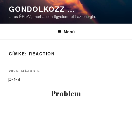
Tartalomhoz
GONDOLKOZZ …
… és ÉReZZ, mert ahol a figyelem, oTt az energia.
Menü
CÍMKE:
REACTION
BEKÜLDVE:
2026. MÁJUS 6.
p-r-s
Problem