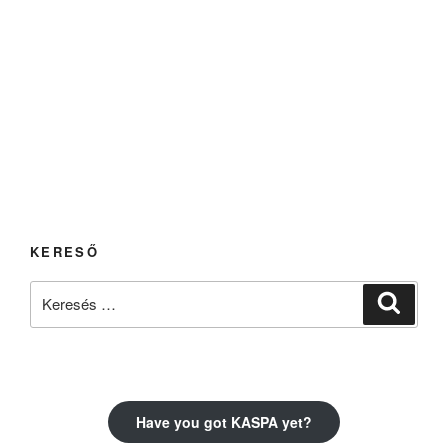
KERESŐ
Keresés
Keresé
a
következő
kifejezésre:
Have you got KASPA yet?