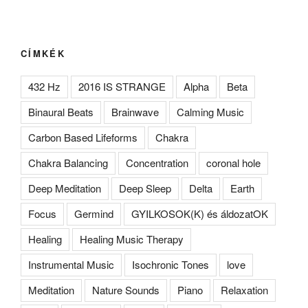
CÍMKÉK
432 Hz
2016 IS STRANGE
Alpha
Beta
Binaural Beats
Brainwave
Calming Music
Carbon Based Lifeforms
Chakra
Chakra Balancing
Concentration
coronal hole
Deep Meditation
Deep Sleep
Delta
Earth
Focus
Germind
GYILKOSOK(K) és áldozatOK
Healing
Healing Music Therapy
Instrumental Music
Isochronic Tones
love
Meditation
Nature Sounds
Piano
Relaxation