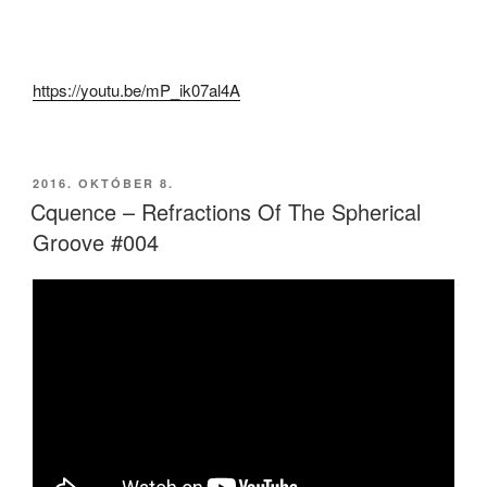
https://youtu.be/mP_ik07al4A
BEKÜLDVE:
2016. OKTÓBER 8.
Cquence – Refractions Of The Spherical
Groove #004