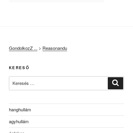
GondolkozZ ...
>
Reasonandu
KERESŐ
Keresés
Keresé
a
következő
kifejezésre:
hanghullám
agyhullám