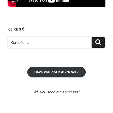
KERESŐ
Keresés
Keresé
a
következő
kifejezésre:
Have you got KASPA yet?
Will you send me some too?