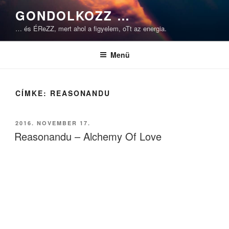
Tartalomhoz
GONDOLKOZZ …
… és ÉReZZ, mert ahol a figyelem, oTt az energia.
Menü
CÍMKE:
REASONANDU
BEKÜLDVE:
2016. NOVEMBER 17.
Reasonandu – Alchemy Of Love