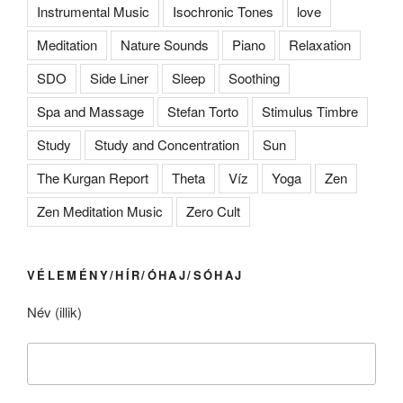
Instrumental Music
Isochronic Tones
love
Meditation
Nature Sounds
Piano
Relaxation
SDO
Side Liner
Sleep
Soothing
Spa and Massage
Stefan Torto
Stimulus Timbre
Study
Study and Concentration
Sun
The Kurgan Report
Theta
Víz
Yoga
Zen
Zen Meditation Music
Zero Cult
VÉLEMÉNY/HÍR/ÓHAJ/SÓHAJ
Név (illik)