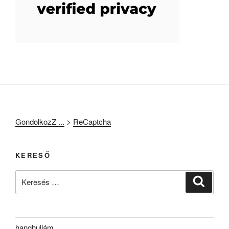
GondolkozZ ...
>
ReCaptcha
KERESŐ
Keresés
Keresé
a
következő
kifejezésre:
hanghullám