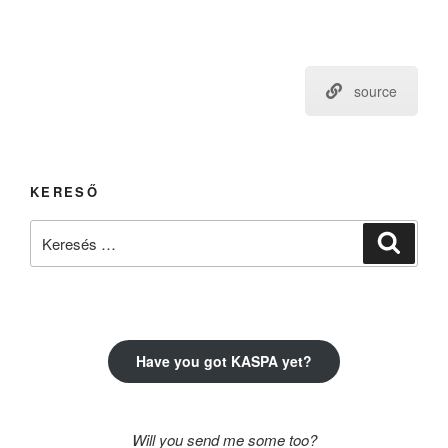
source
KERESŐ
Keresés
Keresé
a
következő
kifejezésre:
Have you got KASPA yet?
Will you send me some too?