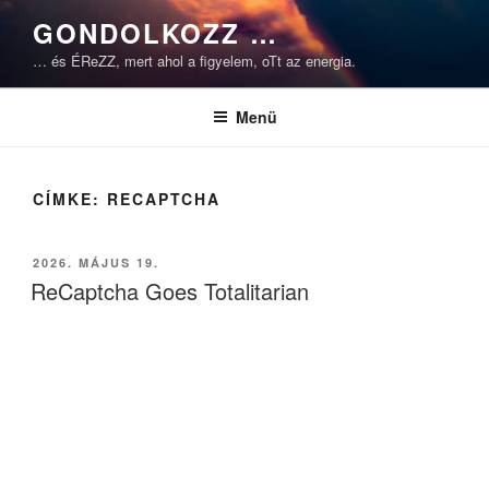
Tartalomhoz
GONDOLKOZZ …
… és ÉReZZ, mert ahol a figyelem, oTt az energia.
Menü
CÍMKE:
RECAPTCHA
BEKÜLDVE:
2026. MÁJUS 19.
ReCaptcha Goes Totalitarian