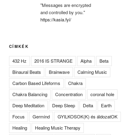
"Messages are encrypted
and controlled by you."
https://kasia.fyi/
CÍMKÉK
432 Hz
2016 IS STRANGE
Alpha
Beta
Binaural Beats
Brainwave
Calming Music
Carbon Based Lifeforms
Chakra
Chakra Balancing
Concentration
coronal hole
Deep Meditation
Deep Sleep
Delta
Earth
Focus
Germind
GYILKOSOK(K) és áldozatOK
Healing
Healing Music Therapy