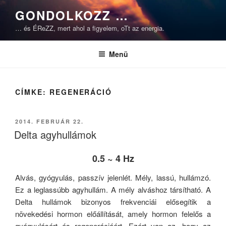
Tartalomhoz
GONDOLKOZZ …
… és ÉReZZ, mert ahol a figyelem, oTt az energia.
Menü
CÍMKE:
REGENERÁCIÓ
BEKÜLDVE:
2014. FEBRUÁR 22.
Delta agyhullámok
0.5 ~ 4 Hz
Alvás, gyógyulás, passzív jelenlét. Mély, lassú, hullámzó.
Ez a leglassúbb agyhullám. A mély alváshoz társítható. A
Delta hullámok bizonyos frekvenciái elősegítik a
növekedési hormon előállítását, amely hormon felelős a
gyógyulásért és regenerációért. Ezért van az, hogy az