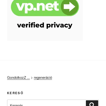
GondolkozZ ...
>
regeneráció
KERESŐ
Keresés
Keresé