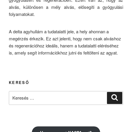
alvás, különösen a mély alvás, elősegíti a gyógyulási
folyamatokat.
A delta agyhullám a tudatalatti jele, a hely ahonnan a
megérzés érkezik. Ez azt jelenti, hogy nem csak alváshoz
és regenerációhoz ideális, hanem a tudatalatti eléréséhez
is, amely segít információkhoz jutni és feltölteni az agyat.
KERESŐ
Keresés
Keresé
a
következő
kifejezésre: