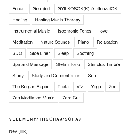
Focus
Germind
GYILKOSOK(K) és áldozatOK
Healing
Healing Music Therapy
Instrumental Music
Isochronic Tones
love
Meditation
Nature Sounds
Piano
Relaxation
SDO
Side Liner
Sleep
Soothing
Spa and Massage
Stefan Torto
Stimulus Timbre
Study
Study and Concentration
Sun
The Kurgan Report
Theta
Víz
Yoga
Zen
Zen Meditation Music
Zero Cult
VÉLEMÉNY/HÍR/ÓHAJ/SÓHAJ
Név (illik)