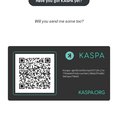
Have you got KASPA yet?
Will you send me some too?