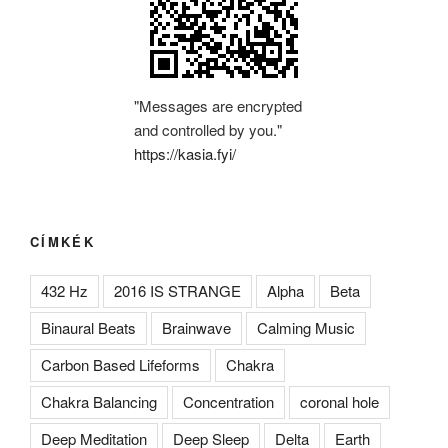
"Messages are encrypted
and controlled by you."
https://kasia.fyi/
CÍMKÉK
432 Hz
2016 IS STRANGE
Alpha
Beta
Binaural Beats
Brainwave
Calming Music
Carbon Based Lifeforms
Chakra
Chakra Balancing
Concentration
coronal hole
Deep Meditation
Deep Sleep
Delta
Earth