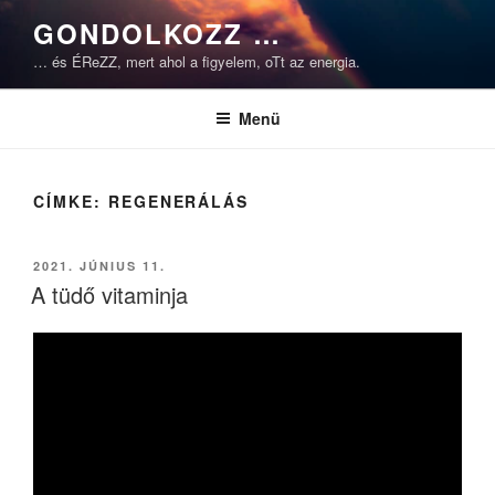
Tartalomhoz
GONDOLKOZZ …
… és ÉReZZ, mert ahol a figyelem, oTt az energia.
Menü
CÍMKE:
REGENERÁLÁS
BEKÜLDVE:
2021. JÚNIUS 11.
A tüdő vitaminja