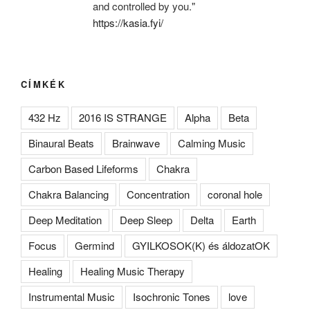
and controlled by you."
https://kasia.fyi/
CÍMKÉK
432 Hz
2016 IS STRANGE
Alpha
Beta
Binaural Beats
Brainwave
Calming Music
Carbon Based Lifeforms
Chakra
Chakra Balancing
Concentration
coronal hole
Deep Meditation
Deep Sleep
Delta
Earth
Focus
Germind
GYILKOSOK(K) és áldozatOK
Healing
Healing Music Therapy
Instrumental Music
Isochronic Tones
love