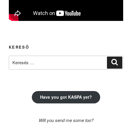
KERESŐ
Keresés
Keresé
a
következő
kifejezésre:
Have you got KASPA yet?
Will you send me some too?