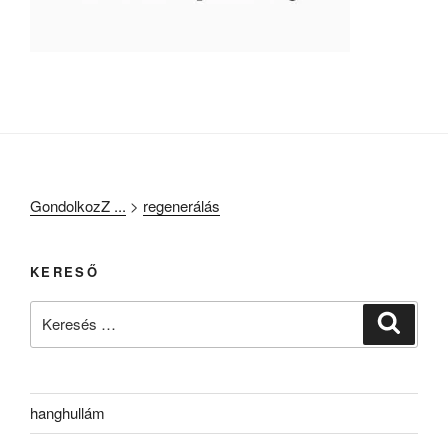
GondolkozZ ...
>
regenerálás
KERESŐ
Keresés
Keresé
a
következő
kifejezésre:
hanghullám