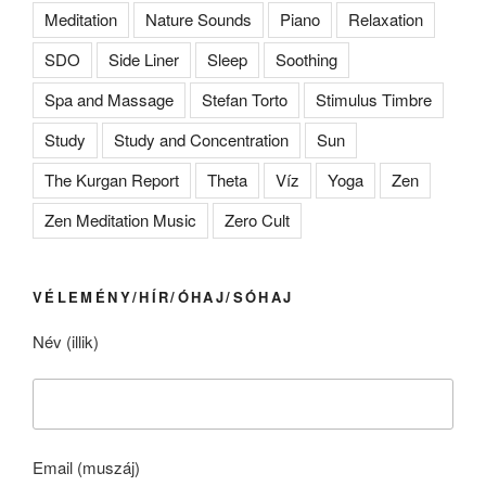
Meditation
Nature Sounds
Piano
Relaxation
SDO
Side Liner
Sleep
Soothing
Spa and Massage
Stefan Torto
Stimulus Timbre
Study
Study and Concentration
Sun
The Kurgan Report
Theta
Víz
Yoga
Zen
Zen Meditation Music
Zero Cult
VÉLEMÉNY/HÍR/ÓHAJ/SÓHAJ
Név (illik)
Email (muszáj)