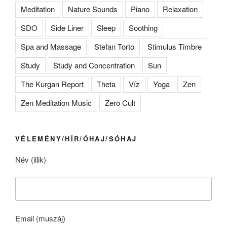
Meditation
Nature Sounds
Piano
Relaxation
SDO
Side Liner
Sleep
Soothing
Spa and Massage
Stefan Torto
Stimulus Timbre
Study
Study and Concentration
Sun
The Kurgan Report
Theta
Víz
Yoga
Zen
Zen Meditation Music
Zero Cult
VÉLEMÉNY/HÍR/ÓHAJ/SÓHAJ
Név (illik)
Email (muszáj)