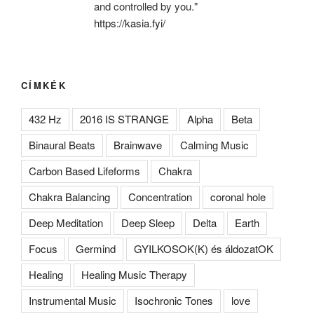
and controlled by you."
https://kasia.fyi/
CÍMKÉK
432 Hz
2016 IS STRANGE
Alpha
Beta
Binaural Beats
Brainwave
Calming Music
Carbon Based Lifeforms
Chakra
Chakra Balancing
Concentration
coronal hole
Deep Meditation
Deep Sleep
Delta
Earth
Focus
Germind
GYILKOSOK(K) és áldozatOK
Healing
Healing Music Therapy
Instrumental Music
Isochronic Tones
love