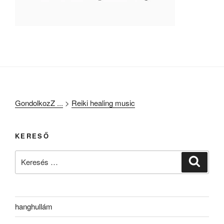
GondolkozZ ...
>
Reiki healing music
KERESŐ
Keresés
Keresé
a
következő
kifejezésre:
hanghullám