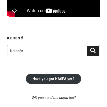
KERESŐ
Keresés
Keresé
a
következő
kifejezésre:
Have you got KASPA yet?
Will you send me some too?