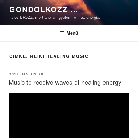
Tartalomhoz
GONDOLKOZZ …
… és ÉReZZ, mert ahol a figyelem, oTt az energia.
Menü
CÍMKE:
REIKI HEALING MUSIC
BEKÜLDVE:
2017. MÁJUS 20.
Music to receive waves of healing energy