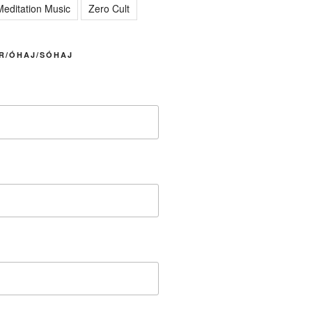
editation Music
Zero Cult
R/ÓHAJ/SÓHAJ