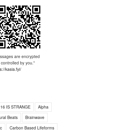
ssages are encrypted
 controlled by you."
s://kasia.fyi/
016 IS STRANGE
Alpha
ural Beats
Brainwave
c
Carbon Based Lifeforms