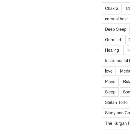
Chakra
Ch
coronal hole
Deep Sleep
Germind
Healing
H
Instrumental
love
Medit
Piano
Rel
Sleep
Soo
Stefan Torto
Study and Co
The Kurgan R