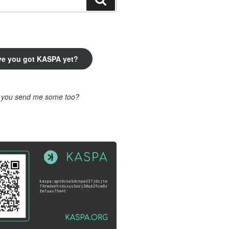
ve you got KASPA yet?
l you send me some too?