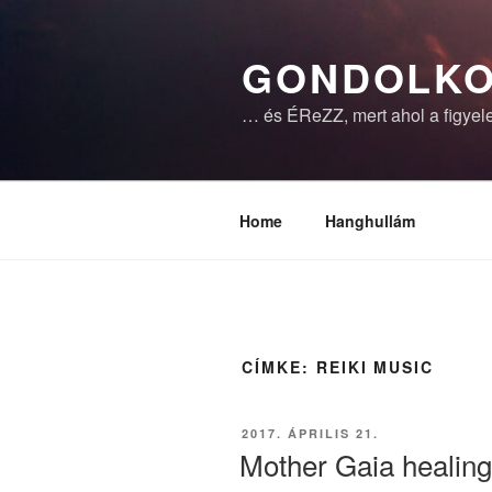
Tartalomhoz
GONDOLKO
… és ÉReZZ, mert ahol a figyele
Home
Hanghullám
CÍMKE:
REIKI MUSIC
BEKÜLDVE:
2017. ÁPRILIS 21.
Mother Gaia healin