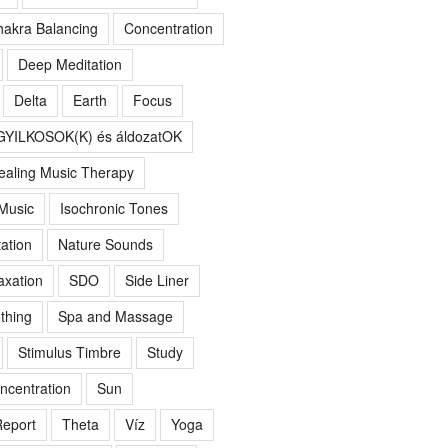
akra Balancing
Concentration
Deep Meditation
Delta
Earth
Focus
GYILKOSOK(K) és áldozatOK
ealing Music Therapy
 Music
Isochronic Tones
ation
Nature Sounds
axation
SDO
Side Liner
thing
Spa and Massage
Stimulus Timbre
Study
ncentration
Sun
eport
Theta
Víz
Yoga