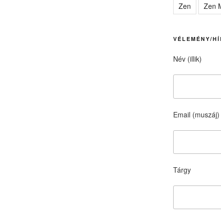
Zen
Zen M
VÉLEMÉNY/HÍ
Név (illik)
Email (muszáj)
Tárgy