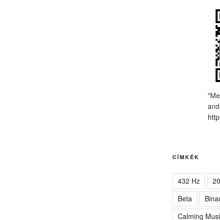
"Me
and
http
CÍMKÉK
432 Hz
2
Beta
Bina
Calming Musi