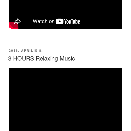
BEKÜLDVE:
2016. ÁPRILIS 8.
3 HOURS Relaxing Music