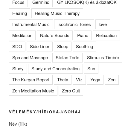
Focus
Germind
GYILKOSOK(K) és áldozatOK
Healing
Healing Music Therapy
Instrumental Music
Isochronic Tones
love
Meditation
Nature Sounds
Piano
Relaxation
SDO
Side Liner
Sleep
Soothing
Spa and Massage
Stefan Torto
Stimulus Timbre
Study
Study and Concentration
Sun
The Kurgan Report
Theta
Víz
Yoga
Zen
Zen Meditation Music
Zero Cult
VÉLEMÉNY/HÍR/ÓHAJ/SÓHAJ
Név (illik)