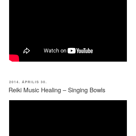
BEKÜLDVE:
2014. ÁPRILIS 30.
Reiki Music Healing – Singing Bowls