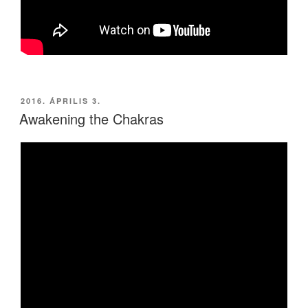
BEKÜLDVE:
2016. ÁPRILIS 3.
Awakening the Chakras