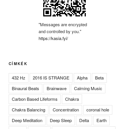
"Messages are encrypted
and controlled by you."
https://kasia.fyi/
CÍMKÉK
432 Hz
2016 IS STRANGE
Alpha
Beta
Binaural Beats
Brainwave
Calming Music
Carbon Based Lifeforms
Chakra
Chakra Balancing
Concentration
coronal hole
Deep Meditation
Deep Sleep
Delta
Earth