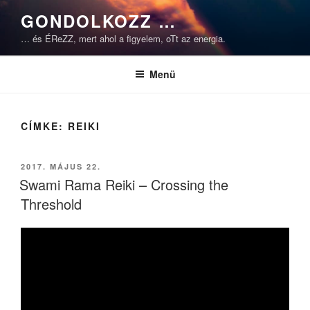
Tartalomhoz
GONDOLKOZZ …
… és ÉReZZ, mert ahol a figyelem, oTt az energia.
Menü
CÍMKE:
REIKI
BEKÜLDVE:
2017. MÁJUS 22.
Swami Rama Reiki – Crossing the
Threshold