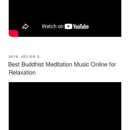
BEKÜLDVE:
2014. JÚLIUS 3.
Best Buddhist Meditation Music Online for
Relaxation