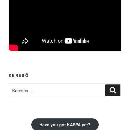
KERESŐ
Keresés
Keresé
a
következő
kifejezésre:
Have you got KASPA yet?