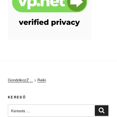
GondolkozZ ...
>
Reiki
KERESŐ
Keresés
Keresé
a