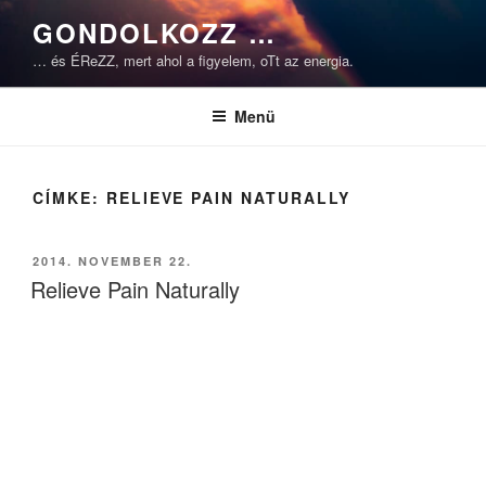
Tartalomhoz
GONDOLKOZZ …
… és ÉReZZ, mert ahol a figyelem, oTt az energia.
Menü
CÍMKE:
RELIEVE PAIN NATURALLY
BEKÜLDVE:
2014. NOVEMBER 22.
Relieve Pain Naturally