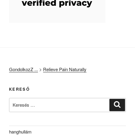
GondolkozZ ...
>
Relieve Pain Naturally
KERESŐ
Keresés
Keresé
a
következő
kifejezésre:
hanghullám