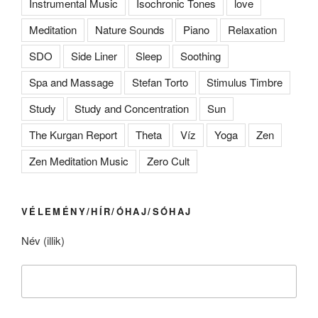
Instrumental Music
Isochronic Tones
love
Meditation
Nature Sounds
Piano
Relaxation
SDO
Side Liner
Sleep
Soothing
Spa and Massage
Stefan Torto
Stimulus Timbre
Study
Study and Concentration
Sun
The Kurgan Report
Theta
Víz
Yoga
Zen
Zen Meditation Music
Zero Cult
VÉLEMÉNY/HÍR/ÓHAJ/SÓHAJ
Név (illik)