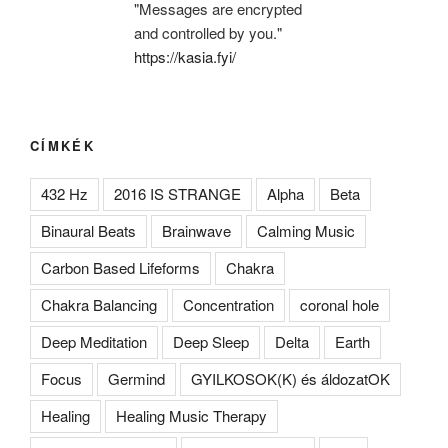
"Messages are encrypted
and controlled by you."
https://kasia.fyi/
CÍMKÉK
432 Hz
2016 IS STRANGE
Alpha
Beta
Binaural Beats
Brainwave
Calming Music
Carbon Based Lifeforms
Chakra
Chakra Balancing
Concentration
coronal hole
Deep Meditation
Deep Sleep
Delta
Earth
Focus
Germind
GYILKOSOK(K) és áldozatOK
Healing
Healing Music Therapy