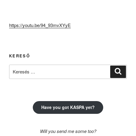
https://youtu.be/94_93mvXYyE
KERESŐ
Keresés
Keresé
a
következő
kifejezésre:
Have you got KASPA yet?
Will you send me some too?