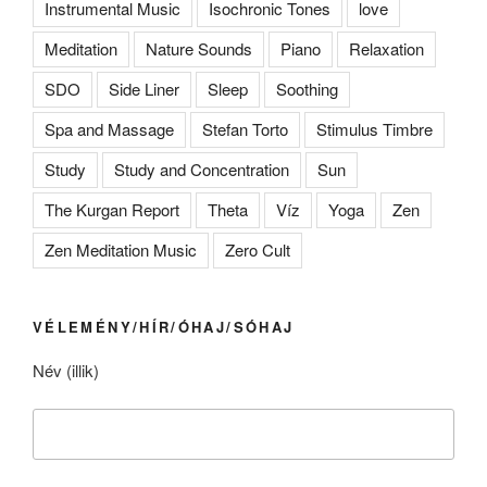
Instrumental Music
Isochronic Tones
love
Meditation
Nature Sounds
Piano
Relaxation
SDO
Side Liner
Sleep
Soothing
Spa and Massage
Stefan Torto
Stimulus Timbre
Study
Study and Concentration
Sun
The Kurgan Report
Theta
Víz
Yoga
Zen
Zen Meditation Music
Zero Cult
VÉLEMÉNY/HÍR/ÓHAJ/SÓHAJ
Név (illik)