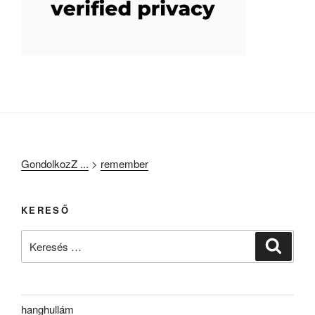
GondolkozZ ...
>
remember
KERESŐ
Keresés
Keresé
a
következő
kifejezésre:
hanghullám