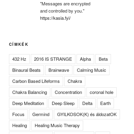
"Messages are encrypted
and controlled by you."
https://kasia.fyi/
CÍMKÉK
432 Hz
2016 IS STRANGE
Alpha
Beta
Binaural Beats
Brainwave
Calming Music
Carbon Based Lifeforms
Chakra
Chakra Balancing
Concentration
coronal hole
Deep Meditation
Deep Sleep
Delta
Earth
Focus
Germind
GYILKOSOK(K) és áldozatOK
Healing
Healing Music Therapy