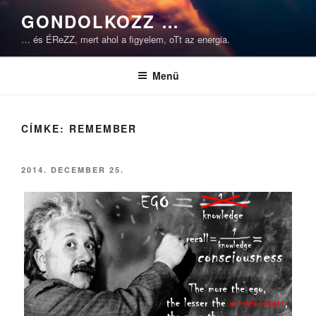
Tartalomhoz
GONDOLKOZZ …
… és ÉReZZ, mert ahol a figyelem, oTt az energia.
Menü
CÍMKE:
REMEMBER
BEKÜLDVE:
2014. DECEMBER 25.