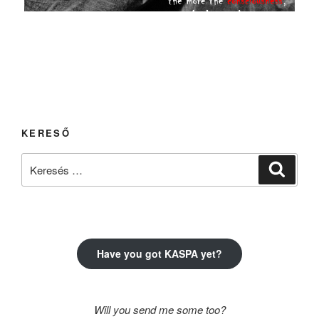
KERESŐ
Keresés
Keresé
a
következő
kifejezésre:
Have you got KASPA yet?
Will you send me some too?