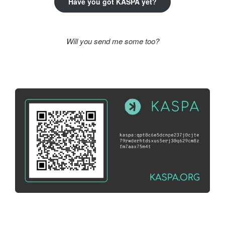
Have you got KASPA yet?
Will you send me some too?