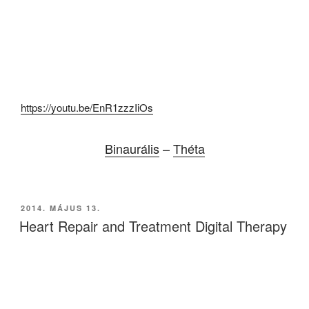
https://youtu.be/EnR1zzzIiOs
Binaurális
–
Théta
BEKÜLDVE:
2014. MÁJUS 13.
Heart Repair and Treatment Digital Therapy