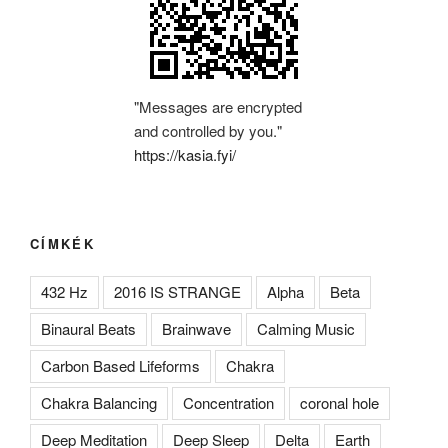
"Messages are encrypted
and controlled by you."
https://kasia.fyi/
CÍMKÉK
432 Hz
2016 IS STRANGE
Alpha
Beta
Binaural Beats
Brainwave
Calming Music
Carbon Based Lifeforms
Chakra
Chakra Balancing
Concentration
coronal hole
Deep Meditation
Deep Sleep
Delta
Earth