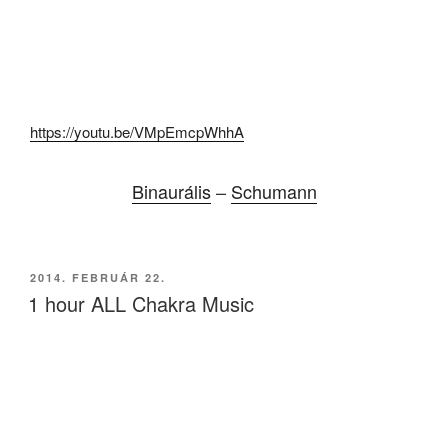
https://youtu.be/VMpEmcpWhhA
Binaurális
–
Schumann
BEKÜLDVE:
2014. FEBRUÁR 22.
1 hour ALL Chakra Music