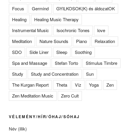
Focus
Germind
GYILKOSOK(K) és áldozatOK
Healing
Healing Music Therapy
Instrumental Music
Isochronic Tones
love
Meditation
Nature Sounds
Piano
Relaxation
SDO
Side Liner
Sleep
Soothing
Spa and Massage
Stefan Torto
Stimulus Timbre
Study
Study and Concentration
Sun
The Kurgan Report
Theta
Víz
Yoga
Zen
Zen Meditation Music
Zero Cult
VÉLEMÉNY/HÍR/ÓHAJ/SÓHAJ
Név (illik)