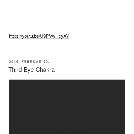
https://youtu.be/U9FfvwHcyAY
BEKÜLDVE:
2014. FEBRUÁR 19.
Third Eye Chakra