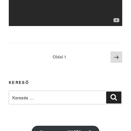
Bejegyzések
Köve
Oldal
1
oldal
lapozása
KERESŐ
Keresés
Keresé
a
következő
kifejezésre: