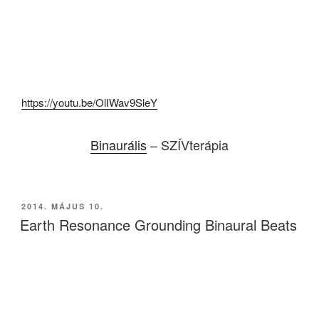
https://youtu.be/OlIWav9SleY
Binaurális
– SZÍVterápia
BEKÜLDVE:
2014. MÁJUS 10.
Earth Resonance Grounding Binaural Beats