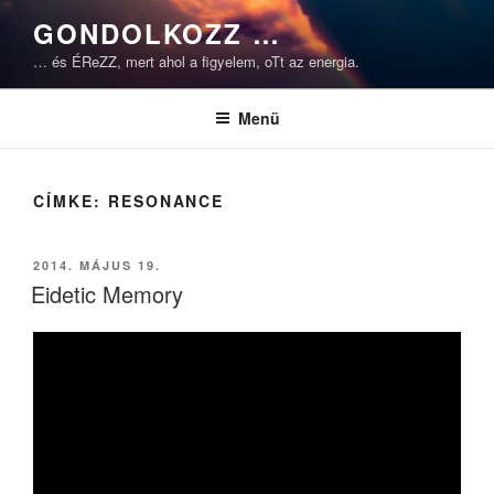
Tartalomhoz
GONDOLKOZZ …
… és ÉReZZ, mert ahol a figyelem, oTt az energia.
Menü
CÍMKE:
RESONANCE
BEKÜLDVE:
2014. MÁJUS 19.
Eidetic Memory