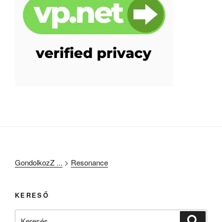
GondolkozZ ...
>
Resonance
KERESŐ
Keresés
Keresé