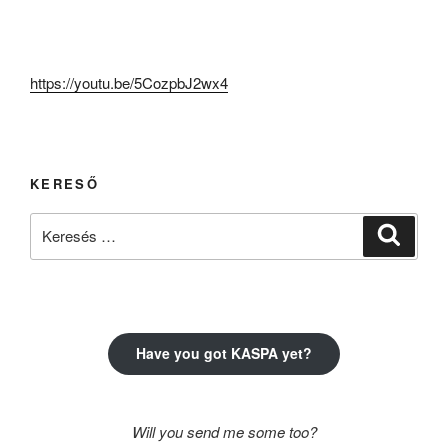
https://youtu.be/5CozpbJ2wx4
KERESŐ
Keresés
Keresé
a
következő
kifejezésre:
Have you got KASPA yet?
Will you send me some too?