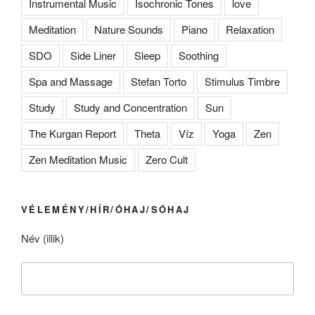
Instrumental Music
Isochronic Tones
love
Meditation
Nature Sounds
Piano
Relaxation
SDO
Side Liner
Sleep
Soothing
Spa and Massage
Stefan Torto
Stimulus Timbre
Study
Study and Concentration
Sun
The Kurgan Report
Theta
Víz
Yoga
Zen
Zen Meditation Music
Zero Cult
VÉLEMÉNY/HÍR/ÓHAJ/SÓHAJ
Név (illik)