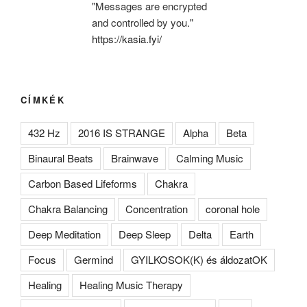
"Messages are encrypted
and controlled by you."
https://kasia.fyi/
CÍMKÉK
432 Hz
2016 IS STRANGE
Alpha
Beta
Binaural Beats
Brainwave
Calming Music
Carbon Based Lifeforms
Chakra
Chakra Balancing
Concentration
coronal hole
Deep Meditation
Deep Sleep
Delta
Earth
Focus
Germind
GYILKOSOK(K) és áldozatOK
Healing
Healing Music Therapy