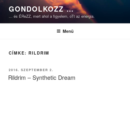
Tartalomhoz
GONDOLKOZZ …
… és ÉReZZ, mert ahol a figyelem, oTt az energia.
Menü
CÍMKE:
RILDRIM
BEKÜLDVE:
2016. SZEPTEMBER 2.
Rildrim – Synthetic Dream