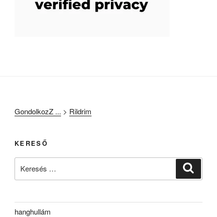
GondolkozZ ...
>
Rildrim
KERESŐ
Keresés
Keresé
a
következő
kifejezésre:
hanghullám