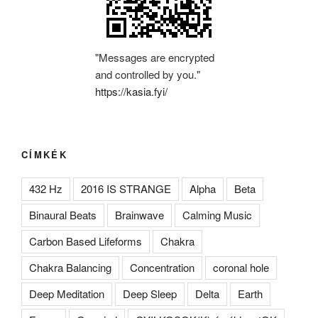
"Messages are encrypted
and controlled by you."
https://kasia.fyi/
CÍMKÉK
432 Hz
2016 IS STRANGE
Alpha
Beta
Binaural Beats
Brainwave
Calming Music
Carbon Based Lifeforms
Chakra
Chakra Balancing
Concentration
coronal hole
Deep Meditation
Deep Sleep
Delta
Earth