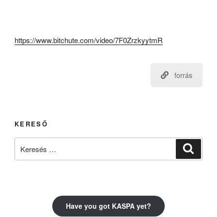
https://www.bitchute.com/video/7F0ZrzkyytmR
forrás
KERESŐ
Keresés
Keresé
a
következő
kifejezésre:
Have you got KASPA yet?