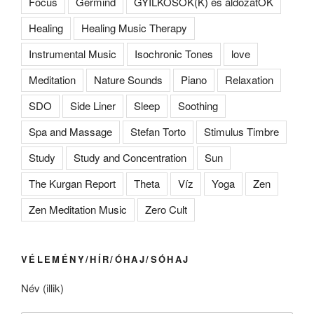
Focus
Germind
GYILKOSOK(K) és áldozatOK
Healing
Healing Music Therapy
Instrumental Music
Isochronic Tones
love
Meditation
Nature Sounds
Piano
Relaxation
SDO
Side Liner
Sleep
Soothing
Spa and Massage
Stefan Torto
Stimulus Timbre
Study
Study and Concentration
Sun
The Kurgan Report
Theta
Víz
Yoga
Zen
Zen Meditation Music
Zero Cult
VÉLEMÉNY/HÍR/ÓHAJ/SÓHAJ
Név (illik)