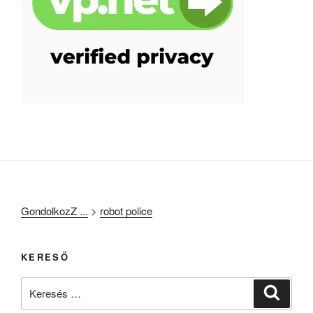
GondolkozZ ...
>
robot police
KERESŐ
Keresés
Keresé
a