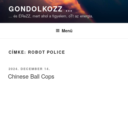
Tartalomhoz
GONDOLKOZZ …
… és ÉReZZ, mert ahol a figyelem, oTt az energia.
Menü
CÍMKE:
ROBOT POLICE
BEKÜLDVE:
2024. DECEMBER 14.
Chinese Ball Cops