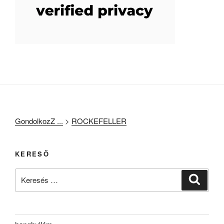
GondolkozZ ...
>
ROCKEFELLER
KERESŐ
Keresés
Keresé
a
következő
kifejezésre: