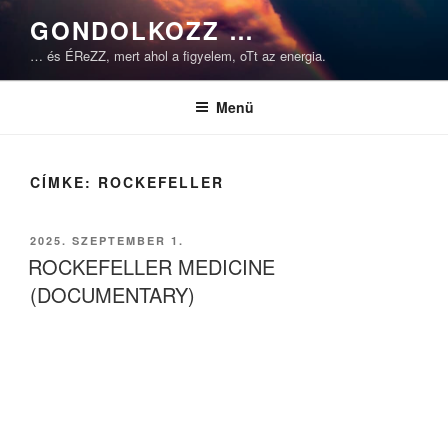
Tartalomhoz
GONDOLKOZZ …
… és ÉReZZ, mert ahol a figyelem, oTt az energia.
Menü
CÍMKE:
ROCKEFELLER
BEKÜLDVE:
2025. SZEPTEMBER 1.
ROCKEFELLER MEDICINE
(DOCUMENTARY)