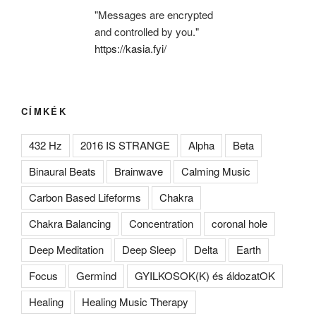
"Messages are encrypted
and controlled by you."
https://kasia.fyi/
CÍMKÉK
432 Hz
2016 IS STRANGE
Alpha
Beta
Binaural Beats
Brainwave
Calming Music
Carbon Based Lifeforms
Chakra
Chakra Balancing
Concentration
coronal hole
Deep Meditation
Deep Sleep
Delta
Earth
Focus
Germind
GYILKOSOK(K) és áldozatOK
Healing
Healing Music Therapy