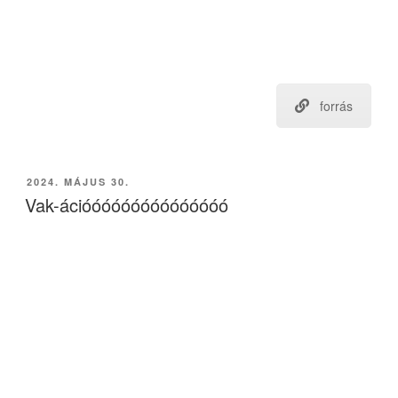
forrás
BEKÜLDVE:
2024. MÁJUS 30.
Vak-ációóóóóóóóóóóóóóó