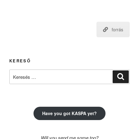
forrás
KERESŐ
Keresés
Keresé
a
következő
kifejezésre:
Have you got KASPA yet?
Will you send me some too?