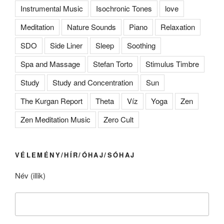
Instrumental Music
Isochronic Tones
love
Meditation
Nature Sounds
Piano
Relaxation
SDO
Side Liner
Sleep
Soothing
Spa and Massage
Stefan Torto
Stimulus Timbre
Study
Study and Concentration
Sun
The Kurgan Report
Theta
Víz
Yoga
Zen
Zen Meditation Music
Zero Cult
VÉLEMÉNY/HÍR/ÓHAJ/SÓHAJ
Név (illik)