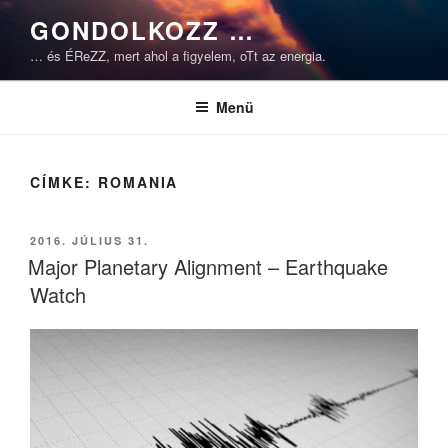
Tartalomhoz
GONDOLKOZZ …
… és ÉReZZ, mert ahol a figyelem, oTt az energia.
Menü
CÍMKE:
ROMANIA
BEKÜLDVE:
2016. JÚLIUS 31.
Major Planetary Alignment – Earthquake
Watch