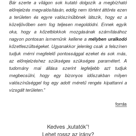
Bár szerte a világon sok kutató dolgozik a megbízható
előrejelzés megvalósításán, eddig nem történt áttörés ezen
a területen és egyre valószínűbbnek látszik, hogy ez a
közeljövőben sem fog teljesen megoldódni. Ennek egyik
oka, hogy a kőzetblokkok mozgásának számításához
nagyon pontosan ismernünk kellene a
mélyben uralkodó
kőzetfeszültségeket. Ugyanakkor jelenleg csak a felszínen
tudjuk mérni megfelelő pontossággal ezeket és sok más,
az előrejelzéshez szükséges szükséges paramétert. A
tudomány mai állása szerint legfeljebb azt tudjuk
megbecsülni, hogy egy bizonyos időszakban milyen
valószínűséggel fog egy adott méretű rengés kipattanni a
vizsgált területen.”
forrás
Kedves „kutatók”!
Lehet rossz az irány?