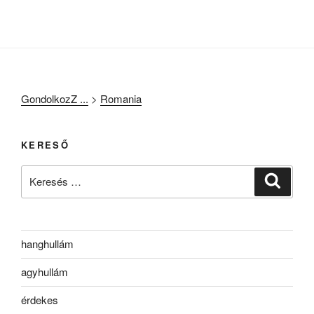
GondolkozZ ...
>
Romania
KERESŐ
Keresés
Keresé
a
következő
kifejezésre:
hanghullám
agyhullám
érdekes