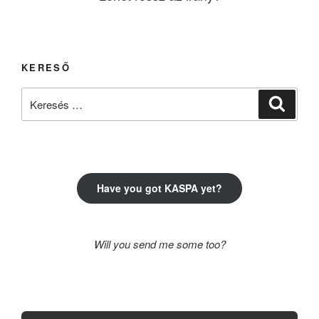
KERESŐ
Keresés
Keresé
a
következő
kifejezésre:
Have you got KASPA yet?
Will you send me some too?