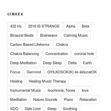
CÍMKÉK
432 Hz
2016 IS STRANGE
Alpha
Beta
Binaural Beats
Brainwave
Calming Music
Carbon Based Lifeforms
Chakra
Chakra Balancing
Concentration
coronal hole
Deep Meditation
Deep Sleep
Delta
Earth
Focus
Germind
GYILKOSOK(K) és áldozatOK
Healing
Healing Music Therapy
Instrumental Music
Isochronic Tones
love
Meditation
Nature Sounds
Piano
Relaxation
SDO
Side Liner
Sleep
Soothing