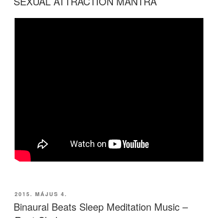
SEXUAL ATTRACTION MANTRA
BEKÜLDVE:
2015. MÁJUS 4.
Binaural Beats Sleep Meditation Music –