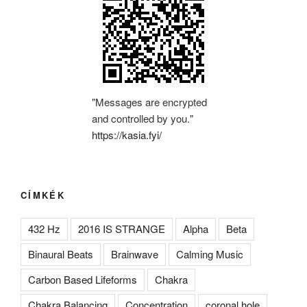
"Messages are encrypted
and controlled by you."
https://kasia.fyi/
CÍMKÉK
432 Hz
2016 IS STRANGE
Alpha
Beta
Binaural Beats
Brainwave
Calming Music
Carbon Based Lifeforms
Chakra
Chakra Balancing
Concentration
coronal hole