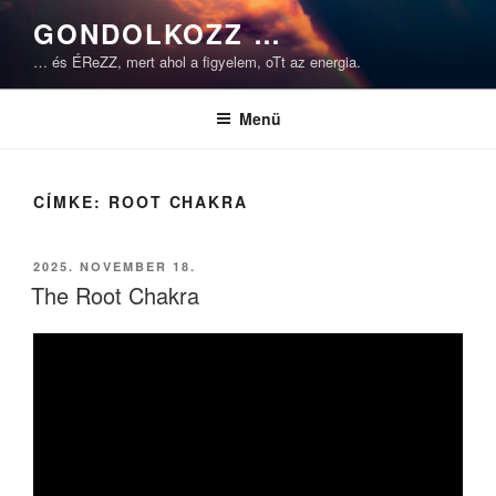
Tartalomhoz
GONDOLKOZZ …
… és ÉReZZ, mert ahol a figyelem, oTt az energia.
Menü
CÍMKE:
ROOT CHAKRA
BEKÜLDVE:
2025. NOVEMBER 18.
The Root Chakra