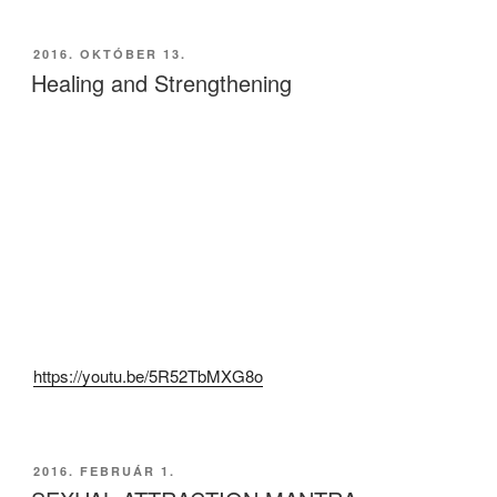
BEKÜLDVE:
2016. OKTÓBER 13.
Healing and Strengthening
https://youtu.be/5R52TbMXG8o
BEKÜLDVE:
2016. FEBRUÁR 1.