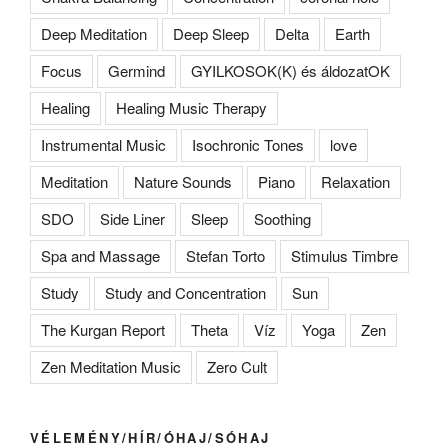
Deep Meditation
Deep Sleep
Delta
Earth
Focus
Germind
GYILKOSOK(K) és áldozatOK
Healing
Healing Music Therapy
Instrumental Music
Isochronic Tones
love
Meditation
Nature Sounds
Piano
Relaxation
SDO
Side Liner
Sleep
Soothing
Spa and Massage
Stefan Torto
Stimulus Timbre
Study
Study and Concentration
Sun
The Kurgan Report
Theta
Víz
Yoga
Zen
Zen Meditation Music
Zero Cult
VÉLEMÉNY/HÍR/ÓHAJ/SÓHAJ