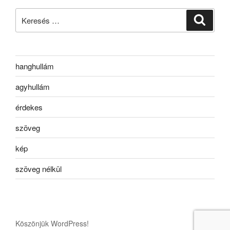
Keresés
Keresé
a
következő
kifejezésre:
hanghullám
agyhullám
érdekes
szöveg
kép
szöveg nélkül
Köszönjük WordPress!