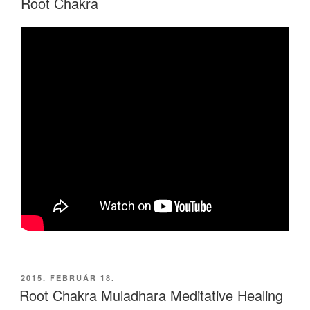
Root Chakra
BEKÜLDVE:
2015. FEBRUÁR 18.
Root Chakra Muladhara Meditative Healing