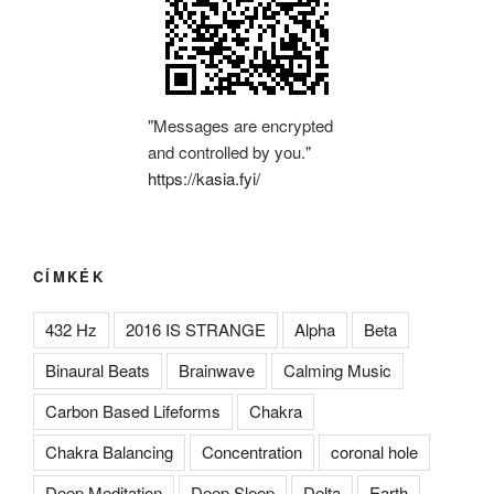
"Messages are encrypted
and controlled by you."
https://kasia.fyi/
CÍMKÉK
432 Hz
2016 IS STRANGE
Alpha
Beta
Binaural Beats
Brainwave
Calming Music
Carbon Based Lifeforms
Chakra
Chakra Balancing
Concentration
coronal hole
Deep Meditation
Deep Sleep
Delta
Earth