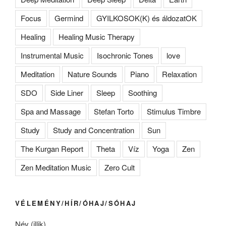
Focus
Germind
GYILKOSOK(K) és áldozatOK
Healing
Healing Music Therapy
Instrumental Music
Isochronic Tones
love
Meditation
Nature Sounds
Piano
Relaxation
SDO
Side Liner
Sleep
Soothing
Spa and Massage
Stefan Torto
Stimulus Timbre
Study
Study and Concentration
Sun
The Kurgan Report
Theta
Víz
Yoga
Zen
Zen Meditation Music
Zero Cult
VÉLEMÉNY/HÍR/ÓHAJ/SÓHAJ
Név (illik)