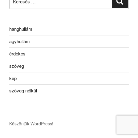
a
következő
kifejezésre:
hanghullám
agyhullám
érdekes
szöveg
kép
szöveg nélkül
Köszönjük WordPress!