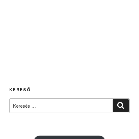
KERESŐ
Keresés
Keresé
a
következő
kifejezésre: