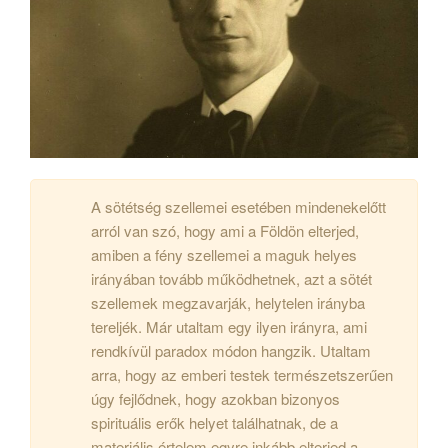
A sötétség szellemei esetében mindenekelőtt
arról van szó, hogy ami a Földön elterjed,
amiben a fény szellemei a maguk helyes
irányában tovább működhetnek, azt a sötét
szellemek megzavarják, helytelen irányba
tereljék. Már utaltam egy ilyen irányra, ami
rendkívül paradox módon hangzik. Utaltam
arra, hogy az emberi testek természetszerűen
úgy fejlődnek, hogy azokban bizonyos
spirituális erők helyet találhatnak, de a
materiális értelem egyre inkább elterjed a