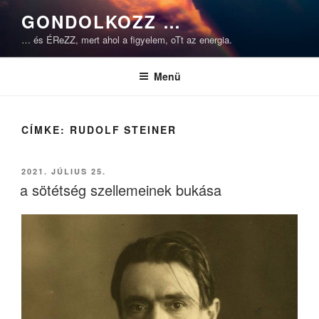
Tartalomhoz
GONDOLKOZZ …
… és ÉReZZ, mert ahol a figyelem, oTt az energia.
Menü
CÍMKE:
RUDOLF STEINER
BEKÜLDVE:
2021. JÚLIUS 25.
a sötétség szellemeinek bukása