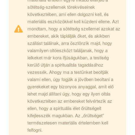
sötétség-szellemek törekvéseinek
következtében, ami ellen dolgozni kell, és
materiális eszközökkel kell küzdeni ellene. Azt
mondtam, hogy a sötétség szellemei azokat az
embereket, akik táplálják őket, és akikben
szállást találnak, arra ösztönzik majd, hogy
valamilyen oltóeszközt találjanak, hogy a
lelkeket már kora ifjúságukban, a testiség
kerülő útján a spiritualitás tagadásához
vezessék. Ahogy ma a testünket beoltják
valami ellen, úgy fogják a jövőben beoltani a
gyerekeket egy bizonyos anyaggal, amit elő
lehet majd állítani úgy, hogy egy ilyen oltás
következtében az embereket felvértezik az
ellen, hogy a spirituális élet őrültségeit
kifejlesszék magukban. Az „őrültséget”
természetesen materiális értelemben kell
felfogni.