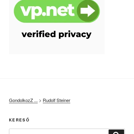
GondolkozZ ...
>
Rudolf Steiner
KERESŐ
Keresés
Keresé