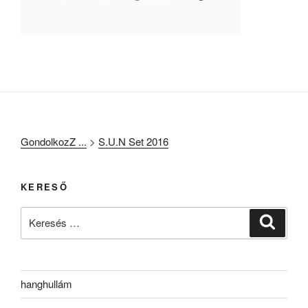
GondolkozZ ...
>
S.U.N Set 2016
KERESŐ
Keresés
Keresé
a
következő
kifejezésre:
hanghullám