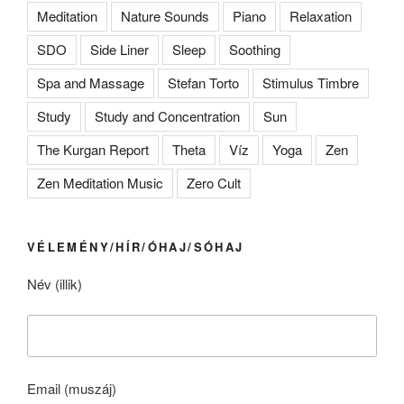
Meditation
Nature Sounds
Piano
Relaxation
SDO
Side Liner
Sleep
Soothing
Spa and Massage
Stefan Torto
Stimulus Timbre
Study
Study and Concentration
Sun
The Kurgan Report
Theta
Víz
Yoga
Zen
Zen Meditation Music
Zero Cult
VÉLEMÉNY/HÍR/ÓHAJ/SÓHAJ
Név (illik)
Email (muszáj)