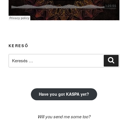
KERESŐ
Keresés
Keresé
a
következő
kifejezésre:
Have you got KASPA yet?
Will you send me some too?