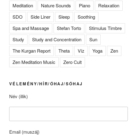
Meditation
Nature Sounds
Piano
Relaxation
SDO
Side Liner
Sleep
Soothing
Spa and Massage
Stefan Torto
Stimulus Timbre
Study
Study and Concentration
Sun
The Kurgan Report
Theta
Víz
Yoga
Zen
Zen Meditation Music
Zero Cult
VÉLEMÉNY/HÍR/ÓHAJ/SÓHAJ
Név (illik)
Email (muszáj)