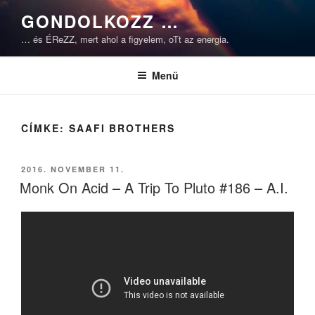
Tartalomhoz
GONDOLKOZZ …
… és ÉReZZ, mert ahol a figyelem, oTt az energia.
Menü
CÍMKE:
SAAFI BROTHERS
BEKÜLDVE:
2016. NOVEMBER 11.
Monk On Acid – A Trip To Pluto #186 – A.I.