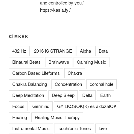
and controlled by you."
https://kasia.fyi/
CÍMKÉK
432 Hz
2016 IS STRANGE
Alpha
Beta
Binaural Beats
Brainwave
Calming Music
Carbon Based Lifeforms
Chakra
Chakra Balancing
Concentration
coronal hole
Deep Meditation
Deep Sleep
Delta
Earth
Focus
Germind
GYILKOSOK(K) és áldozatOK
Healing
Healing Music Therapy
Instrumental Music
Isochronic Tones
love