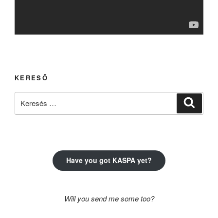
KERESŐ
Keresés
Keresé
a
következő
kifejezésre:
Have you got KASPA yet?
Will you send me some too?