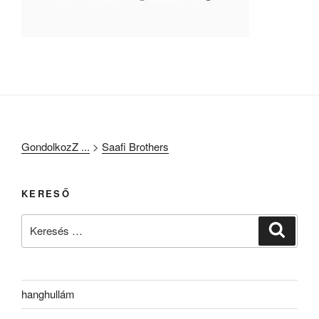
GondolkozZ ...
>
Saafi Brothers
KERESŐ
Keresés
Keresé
a
következő
kifejezésre:
hanghullám