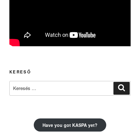
KERESŐ
Keresés
Keresé
a
következő
kifejezésre:
Have you got KASPA yet?