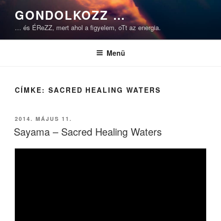
Tartalomhoz
GONDOLKOZZ …
… és ÉReZZ, mert ahol a figyelem, oTt az energia.
Menü
CÍMKE:
SACRED HEALING WATERS
BEKÜLDVE:
2014. MÁJUS 11.
Sayama – Sacred Healing Waters