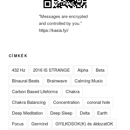
"Messages are encrypted
and controlled by you."
https://kasia.fyi/
CÍMKÉK
432 Hz
2016 IS STRANGE
Alpha
Beta
Binaural Beats
Brainwave
Calming Music
Carbon Based Lifeforms
Chakra
Chakra Balancing
Concentration
coronal hole
Deep Meditation
Deep Sleep
Delta
Earth
Focus
Germind
GYILKOSOK(K) és áldozatOK