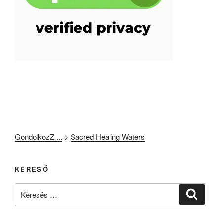
GondolkozZ ...
>
Sacred Healing Waters
KERESŐ
Keresés
Keresé
a
következő