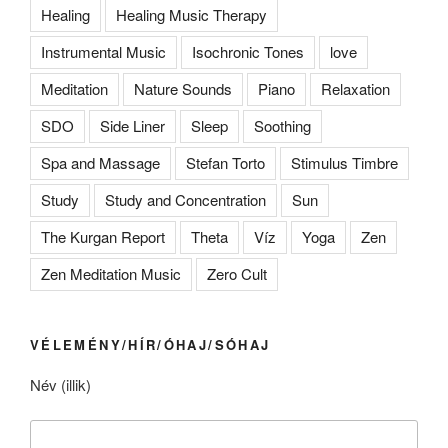
Healing
Healing Music Therapy
Instrumental Music
Isochronic Tones
love
Meditation
Nature Sounds
Piano
Relaxation
SDO
Side Liner
Sleep
Soothing
Spa and Massage
Stefan Torto
Stimulus Timbre
Study
Study and Concentration
Sun
The Kurgan Report
Theta
Víz
Yoga
Zen
Zen Meditation Music
Zero Cult
VÉLEMÉNY/HÍR/ÓHAJ/SÓHAJ
Név (illik)