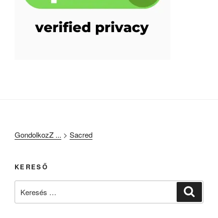
GondolkozZ ...
>
Sacred
KERESŐ
Keresés
Keresé
a
következő