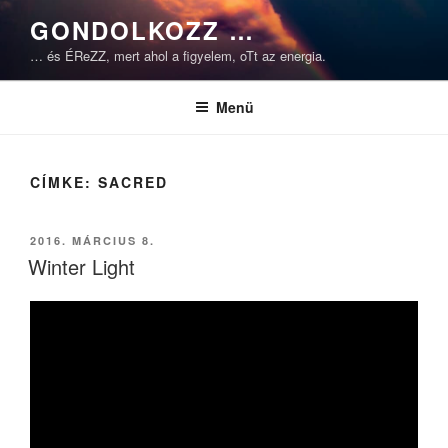
Tartalomhoz
GONDOLKOZZ …
… és ÉReZZ, mert ahol a figyelem, oTt az energia.
Menü
CÍMKE:
SACRED
BEKÜLDVE:
2016. MÁRCIUS 8.
Winter Light