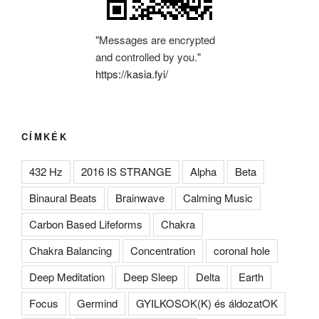
"Messages are encrypted
and controlled by you."
https://kasia.fyi/
CÍMKÉK
432 Hz
2016 IS STRANGE
Alpha
Beta
Binaural Beats
Brainwave
Calming Music
Carbon Based Lifeforms
Chakra
Chakra Balancing
Concentration
coronal hole
Deep Meditation
Deep Sleep
Delta
Earth
Focus
Germind
GYILKOSOK(K) és áldozatOK