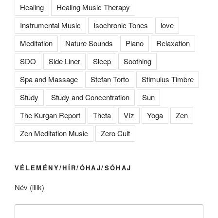
Healing
Healing Music Therapy
Instrumental Music
Isochronic Tones
love
Meditation
Nature Sounds
Piano
Relaxation
SDO
Side Liner
Sleep
Soothing
Spa and Massage
Stefan Torto
Stimulus Timbre
Study
Study and Concentration
Sun
The Kurgan Report
Theta
Víz
Yoga
Zen
Zen Meditation Music
Zero Cult
VÉLEMÉNY/HÍR/ÓHAJ/SÓHAJ
Név (illik)