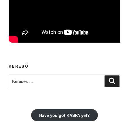
KERESŐ
Keresés
Keresé
a
következő
kifejezésre:
Have you got KASPA yet?