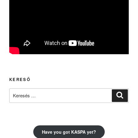
KERESŐ
Keresés
Keresé
a
következő
kifejezésre:
Have you got KASPA yet?