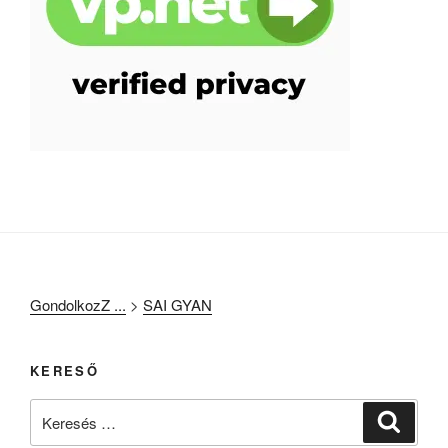
GondolkozZ ...
>
SAI GYAN
KERESŐ
Keresés
Keresé
a