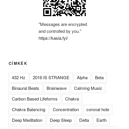
"Messages are encrypted
and controlled by you."
https://kasia.fyi/
CÍMKÉK
432 Hz
2016 IS STRANGE
Alpha
Beta
Binaural Beats
Brainwave
Calming Music
Carbon Based Lifeforms
Chakra
Chakra Balancing
Concentration
coronal hole
Deep Meditation
Deep Sleep
Delta
Earth