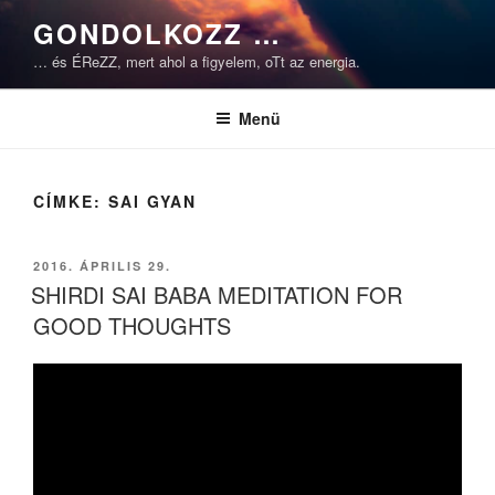
Tartalomhoz
GONDOLKOZZ …
… és ÉReZZ, mert ahol a figyelem, oTt az energia.
Menü
CÍMKE:
SAI GYAN
BEKÜLDVE:
2016. ÁPRILIS 29.
SHIRDI SAI BABA MEDITATION FOR
GOOD THOUGHTS