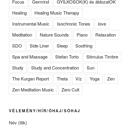
Focus
Germind
GYILKOSOK(K) és áldozatOK
Healing
Healing Music Therapy
Instrumental Music
Isochronic Tones
love
Meditation
Nature Sounds
Piano
Relaxation
SDO
Side Liner
Sleep
Soothing
Spa and Massage
Stefan Torto
Stimulus Timbre
Study
Study and Concentration
Sun
The Kurgan Report
Theta
Víz
Yoga
Zen
Zen Meditation Music
Zero Cult
VÉLEMÉNY/HÍR/ÓHAJ/SÓHAJ
Név (illik)