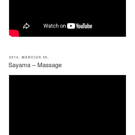
BEKÜLDVE:
2014. MÁRCIUS 30.
Sayama – Massage