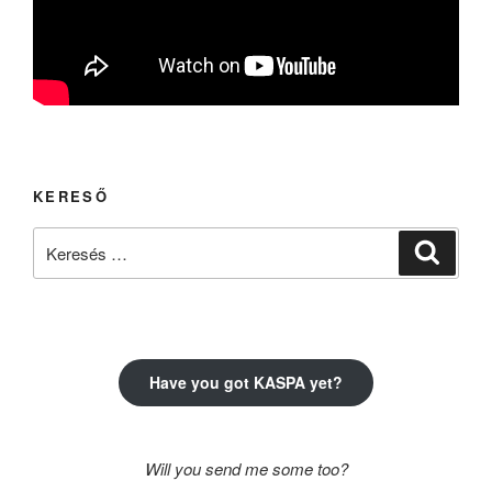
KERESŐ
Keresés
Keresé
a
következő
kifejezésre:
Have you got KASPA yet?
Will you send me some too?