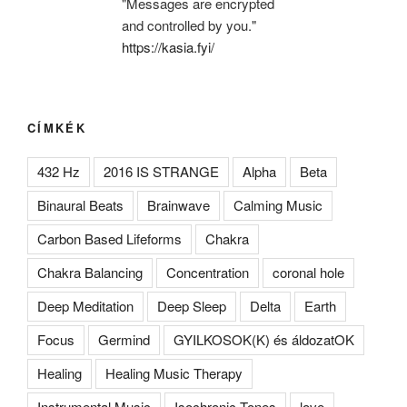
"Messages are encrypted
and controlled by you."
https://kasia.fyi/
CÍMKÉK
432 Hz
2016 IS STRANGE
Alpha
Beta
Binaural Beats
Brainwave
Calming Music
Carbon Based Lifeforms
Chakra
Chakra Balancing
Concentration
coronal hole
Deep Meditation
Deep Sleep
Delta
Earth
Focus
Germind
GYILKOSOK(K) és áldozatOK
Healing
Healing Music Therapy
Instrumental Music
Isochronic Tones
love