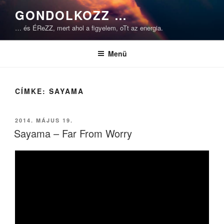
Tartalomhoz
GONDOLKOZZ …
… és ÉReZZ, mert ahol a figyelem, oTt az energia.
Menü
CÍMKE:
SAYAMA
BEKÜLDVE:
2014. MÁJUS 19.
Sayama – Far From Worry