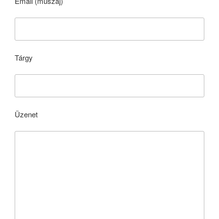
Email (muszáj)
Tárgy
Üzenet