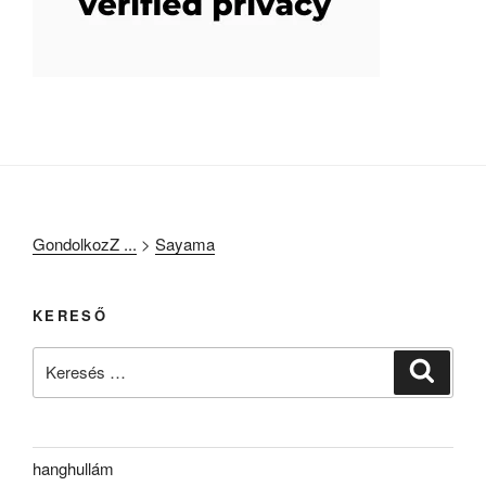
GondolkozZ ...
>
Sayama
KERESŐ
Keresés
Keresé
a
következő
kifejezésre:
hanghullám