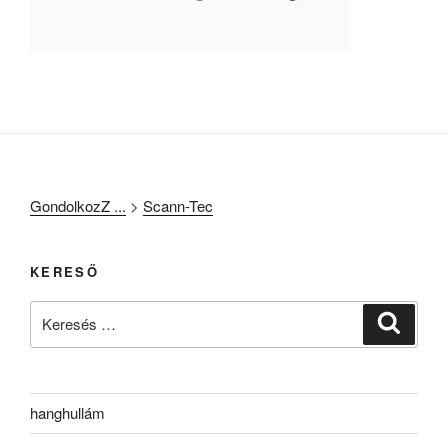
GondolkozZ ...
>
Scann-Tec
KERESŐ
Keresés
Keresé
a
következő
kifejezésre:
hanghullám