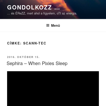
Tartalomhoz
GONDOLKOZZ …
… és ÉReZZ, mert ahol a figyelem, oTt az energia.
Menü
CÍMKE:
SCANN-TEC
BEKÜLDVE:
2016. OKTÓBER 15.
Sephira – When Pixies Sleep