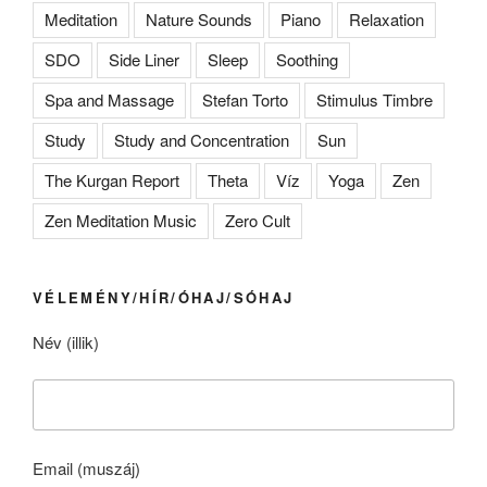
Meditation
Nature Sounds
Piano
Relaxation
SDO
Side Liner
Sleep
Soothing
Spa and Massage
Stefan Torto
Stimulus Timbre
Study
Study and Concentration
Sun
The Kurgan Report
Theta
Víz
Yoga
Zen
Zen Meditation Music
Zero Cult
VÉLEMÉNY/HÍR/ÓHAJ/SÓHAJ
Név (illik)
Email (muszáj)