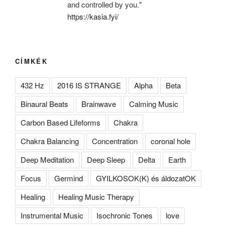
and controlled by you."
https://kasia.fyi/
CÍMKÉK
432 Hz
2016 IS STRANGE
Alpha
Beta
Binaural Beats
Brainwave
Calming Music
Carbon Based Lifeforms
Chakra
Chakra Balancing
Concentration
coronal hole
Deep Meditation
Deep Sleep
Delta
Earth
Focus
Germind
GYILKOSOK(K) és áldozatOK
Healing
Healing Music Therapy
Instrumental Music
Isochronic Tones
love