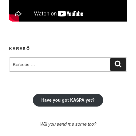
KERESŐ
Keresés
Keresé
a
következő
kifejezésre:
Have you got KASPA yet?
Will you send me some too?