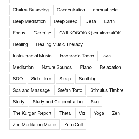
Chakra Balancing
Concentration
coronal hole
Deep Meditation
Deep Sleep
Delta
Earth
Focus
Germind
GYILKOSOK(K) és áldozatOK
Healing
Healing Music Therapy
Instrumental Music
Isochronic Tones
love
Meditation
Nature Sounds
Piano
Relaxation
SDO
Side Liner
Sleep
Soothing
Spa and Massage
Stefan Torto
Stimulus Timbre
Study
Study and Concentration
Sun
The Kurgan Report
Theta
Víz
Yoga
Zen
Zen Meditation Music
Zero Cult