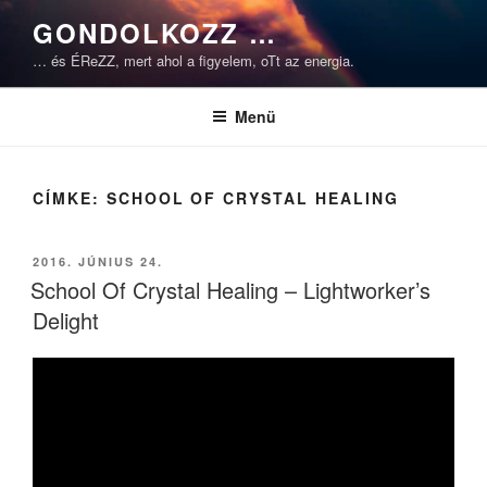
Tartalomhoz
GONDOLKOZZ …
… és ÉReZZ, mert ahol a figyelem, oTt az energia.
Menü
CÍMKE:
SCHOOL OF CRYSTAL HEALING
BEKÜLDVE:
2016. JÚNIUS 24.
School Of Crystal Healing – Lightworker’s
Delight