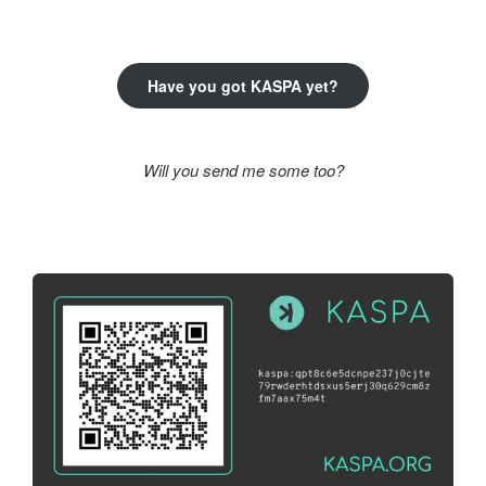
kifejezésre:
Have you got KASPA yet?
Will you send me some too?