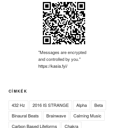
"Messages are encrypted
and controlled by you."
https://kasia.fyi/
CÍMKÉK
432 Hz
2016 IS STRANGE
Alpha
Beta
Binaural Beats
Brainwave
Calming Music
Carbon Based Lifeforms
Chakra