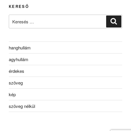
KERESŐ
Keresés
Keresé
a
következő
kifejezésre:
hanghullám
agyhullám
érdekes
szöveg
kép
szöveg nélkül