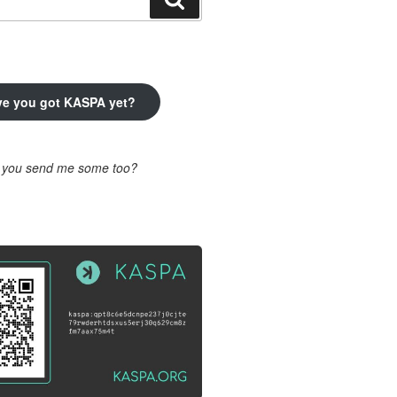
ve you got KASPA yet?
l you send me some too?