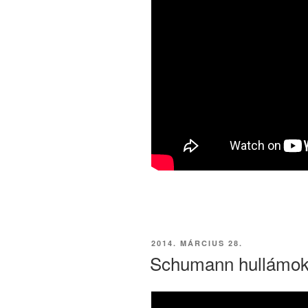
BEKÜLDVE:
2014. MÁRCIUS 28.
Schumann hullámo