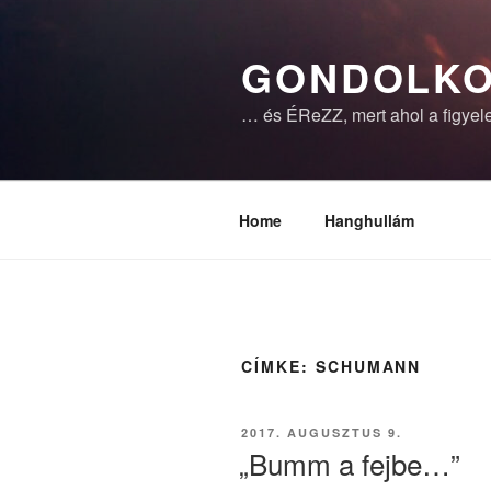
Tartalomhoz
GONDOLKO
… és ÉReZZ, mert ahol a figyele
Home
Hanghullám
CÍMKE:
SCHUMANN
BEKÜLDVE:
2017. AUGUSZTUS 9.
„Bumm a fejbe…”