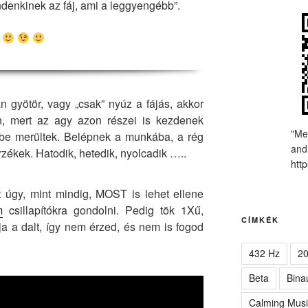
denkinek az fáj, ami a leggyengébb”.
n gyötör, vagy „csak” nyúz a fájás, akkor
 mert az agy azon részei is kezdenek
"Me
be merültek. Belépnek a munkába, a rég
and
zékek. Hatodik, hetedik, nyolcadik …..
http
rt úgy, mint mindig, MOST is lehet ellene
m
csillapítókra gondolni. Pedig tök 1Xű,
CÍMKÉK
ja a dalt, így nem érzed, és nem is fogod
432 Hz
2
Beta
Bina
Calming Musi