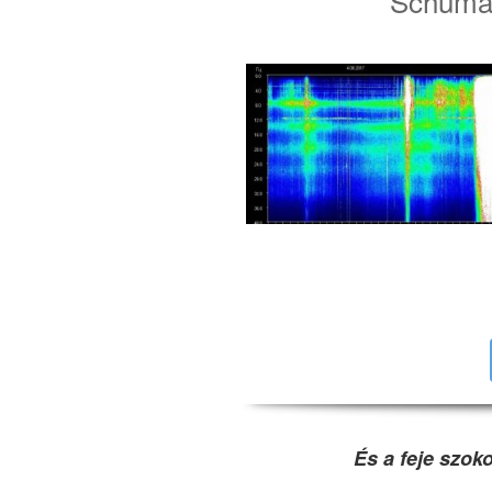
Schuma
És a feje szok