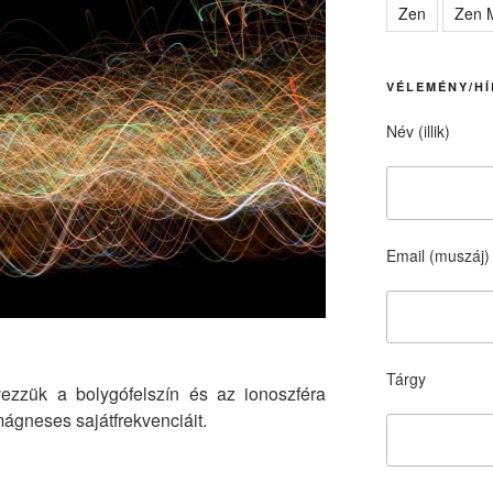
Zen
Zen M
VÉLEMÉNY/HÍ
Név (illik)
Email (muszáj)
Tárgy
zzük a bolygófelszín és az ionoszféra
mágneses sajátfrekvenciáit.