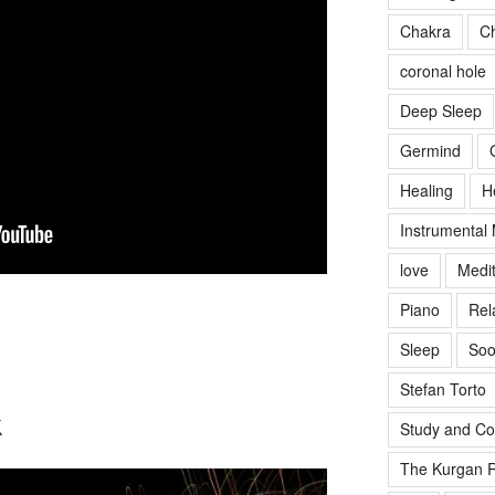
Chakra
Ch
coronal hole
Deep Sleep
Germind
Healing
H
Instrumental
love
Medit
Piano
Rel
Sleep
Soo
Stefan Torto
k
Study and Co
The Kurgan R