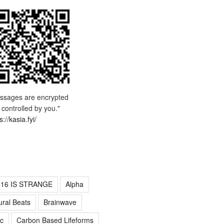
ssages are encrypted
 controlled by you."
s://kasia.fyi/
016 IS STRANGE
Alpha
ural Beats
Brainwave
c
Carbon Based Lifeforms