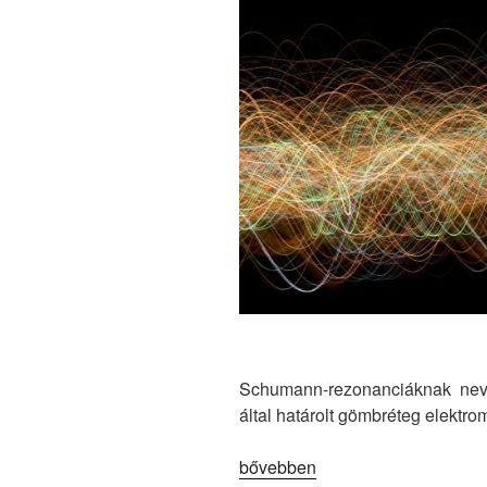
Schumann-rezonanciáknak neve
által határolt gömbréteg elektro
„Schumann
bővebben