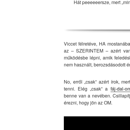
Hát peeeeeersze, mert „min
Viccet félretéve, HA mostanába
az – SZERINTEM – azért van,
működésbe lépni, amik feledés
nem használt, berozsdásodott ér
No, erről „csak” azért írok, me
tenni. Elég „csak” a
fáj-dal-o
benne van a nevében. Csillapít
érezni, hogy jön az OM.