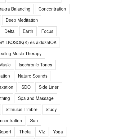
akra Balancing
Concentration
Deep Meditation
Delta
Earth
Focus
GYILKOSOK(K) és áldozatOK
ealing Music Therapy
 Music
Isochronic Tones
ation
Nature Sounds
axation
SDO
Side Liner
thing
Spa and Massage
Stimulus Timbre
Study
ncentration
Sun
eport
Theta
Víz
Yoga