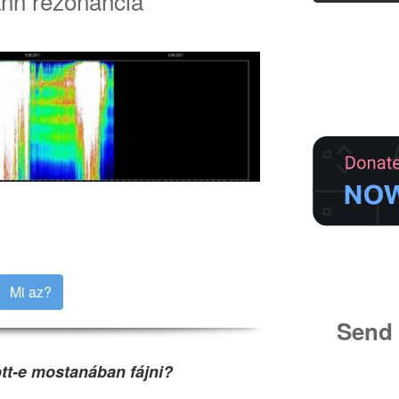
nn rezonancia
Mi az?
Send 
ott-e mostanában fájni?