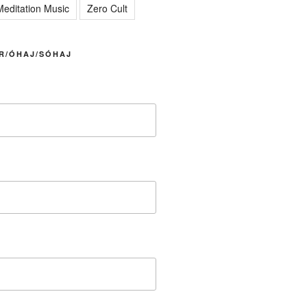
editation Music
Zero Cult
R/ÓHAJ/SÓHAJ