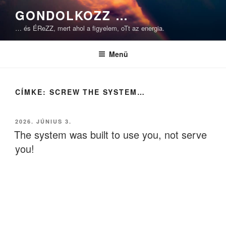
Tartalomhoz
GONDOLKOZZ …
… és ÉReZZ, mert ahol a figyelem, oTt az energia.
Menü
CÍMKE:
SCREW THE SYSTEM…
BEKÜLDVE:
2026. JÚNIUS 3.
The system was built to use you, not serve
you!