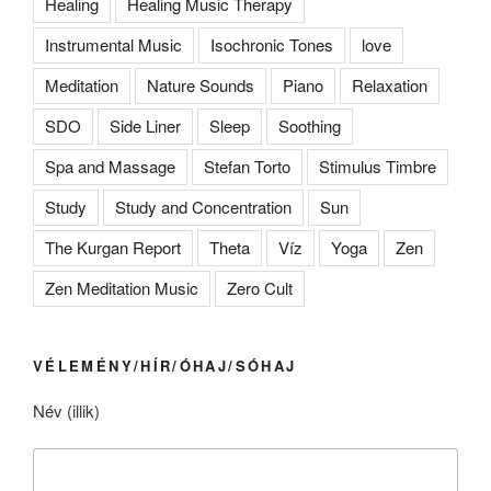
Healing
Healing Music Therapy
Instrumental Music
Isochronic Tones
love
Meditation
Nature Sounds
Piano
Relaxation
SDO
Side Liner
Sleep
Soothing
Spa and Massage
Stefan Torto
Stimulus Timbre
Study
Study and Concentration
Sun
The Kurgan Report
Theta
Víz
Yoga
Zen
Zen Meditation Music
Zero Cult
VÉLEMÉNY/HÍR/ÓHAJ/SÓHAJ
Név (illik)