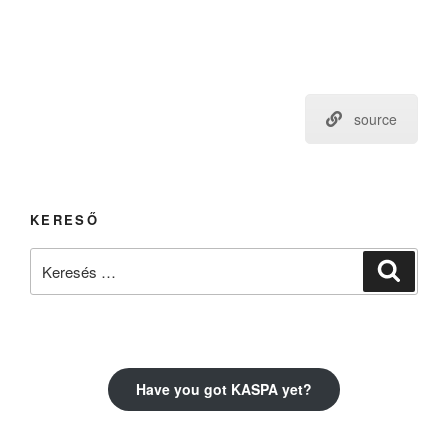
source
KERESŐ
Keresés
Keresé
a
következő
kifejezésre:
Have you got KASPA yet?