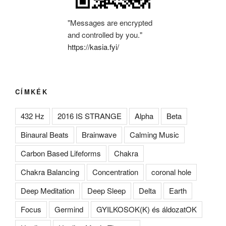
"Messages are encrypted
and controlled by you."
https://kasia.fyi/
CÍMKÉK
432 Hz
2016 IS STRANGE
Alpha
Beta
Binaural Beats
Brainwave
Calming Music
Carbon Based Lifeforms
Chakra
Chakra Balancing
Concentration
coronal hole
Deep Meditation
Deep Sleep
Delta
Earth
Focus
Germind
GYILKOSOK(K) és áldozatOK