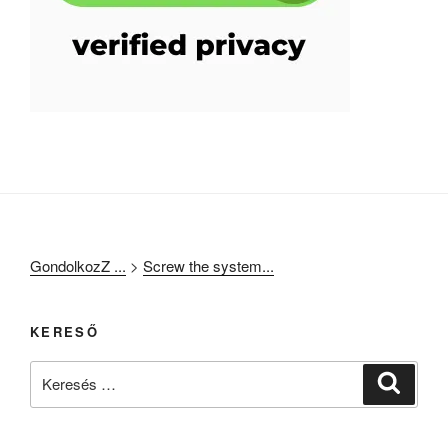
GondolkozZ ...
>
Screw the system...
KERESŐ
Keresés
Keresé
a
következő
kifejezésre: