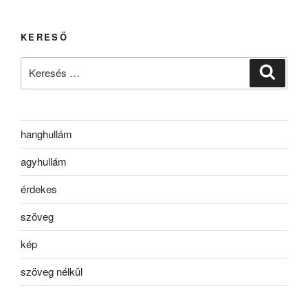
KERESŐ
Keresés
Keresé
a
következő
kifejezésre:
hanghullám
agyhullám
érdekes
szöveg
kép
szöveg nélkül