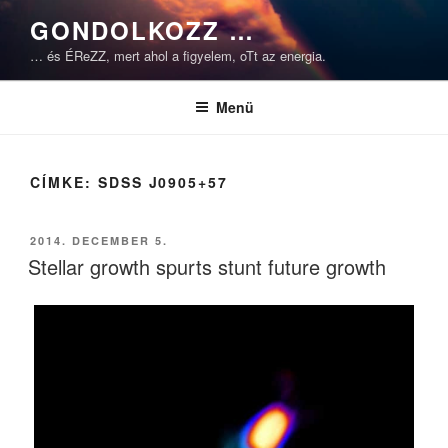
Tartalomhoz
GONDOLKOZZ …
… és ÉReZZ, mert ahol a figyelem, oTt az energia.
Menü
CÍMKE:
SDSS J0905+57
BEKÜLDVE:
2014. DECEMBER 5.
Stellar growth spurts stunt future growth