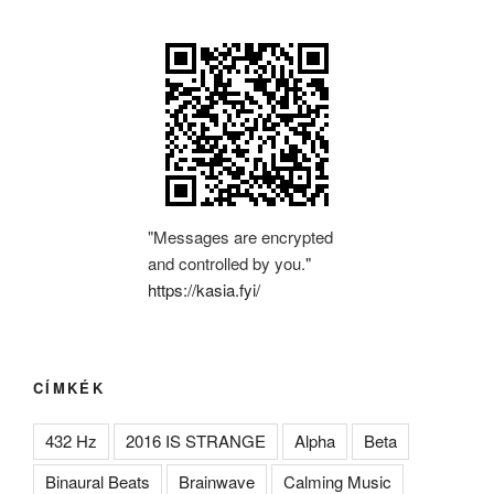
"Messages are encrypted
and controlled by you."
https://kasia.fyi/
CÍMKÉK
432 Hz
2016 IS STRANGE
Alpha
Beta
Binaural Beats
Brainwave
Calming Music