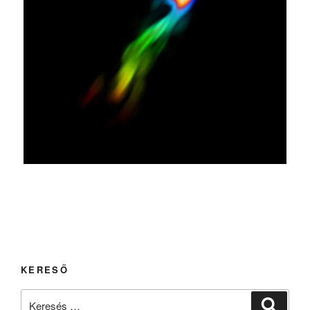
KERESŐ
Keresés
Keresé