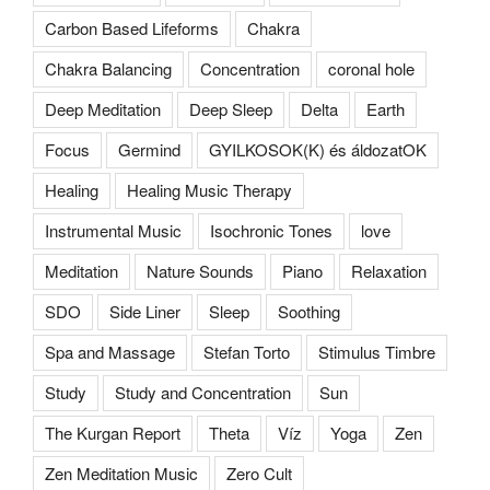
Carbon Based Lifeforms
Chakra
Chakra Balancing
Concentration
coronal hole
Deep Meditation
Deep Sleep
Delta
Earth
Focus
Germind
GYILKOSOK(K) és áldozatOK
Healing
Healing Music Therapy
Instrumental Music
Isochronic Tones
love
Meditation
Nature Sounds
Piano
Relaxation
SDO
Side Liner
Sleep
Soothing
Spa and Massage
Stefan Torto
Stimulus Timbre
Study
Study and Concentration
Sun
The Kurgan Report
Theta
Víz
Yoga
Zen
Zen Meditation Music
Zero Cult