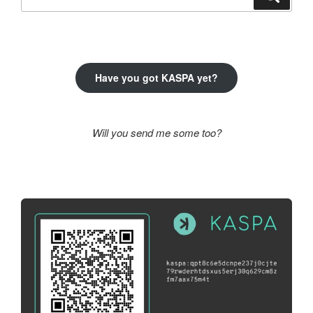
a
következő
kifejezésre:
Have you got KASPA yet?
Will you send me some too?