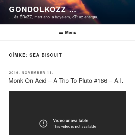
Tartalomhoz
GONDOLKOZZ …
… és ÉReZZ, mert ahol a figyelem, oTt az energia.
Menü
CÍMKE:
SEA BISCUIT
BEKÜLDVE:
2016. NOVEMBER 11.
Monk On Acid – A Trip To Pluto #186 – A.I.