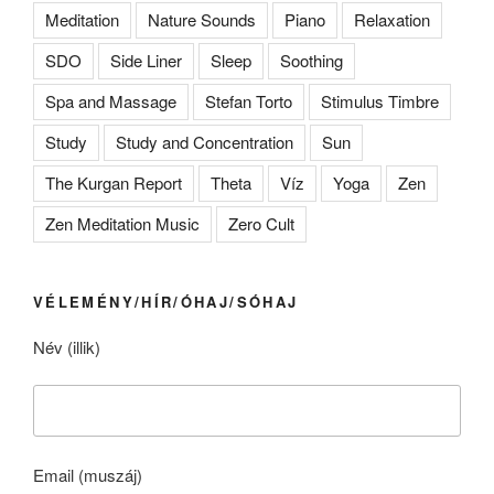
Meditation
Nature Sounds
Piano
Relaxation
SDO
Side Liner
Sleep
Soothing
Spa and Massage
Stefan Torto
Stimulus Timbre
Study
Study and Concentration
Sun
The Kurgan Report
Theta
Víz
Yoga
Zen
Zen Meditation Music
Zero Cult
VÉLEMÉNY/HÍR/ÓHAJ/SÓHAJ
Név (illik)
Email (muszáj)