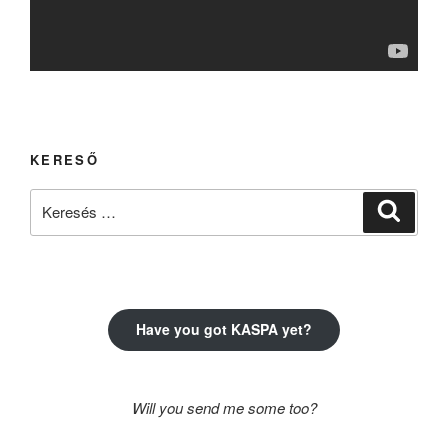
KERESŐ
Keresés
Keresé
a
következő
kifejezésre:
Have you got KASPA yet?
Will you send me some too?