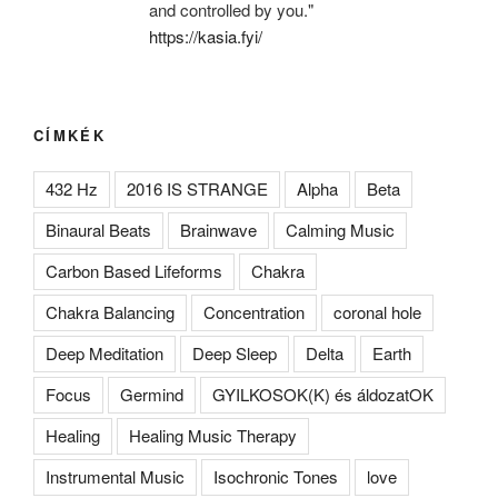
and controlled by you."
https://kasia.fyi/
CÍMKÉK
432 Hz
2016 IS STRANGE
Alpha
Beta
Binaural Beats
Brainwave
Calming Music
Carbon Based Lifeforms
Chakra
Chakra Balancing
Concentration
coronal hole
Deep Meditation
Deep Sleep
Delta
Earth
Focus
Germind
GYILKOSOK(K) és áldozatOK
Healing
Healing Music Therapy
Instrumental Music
Isochronic Tones
love