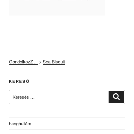
GondolkozZ ...
>
Sea Biscuit
KERESŐ
Keresés
Keresé
a
következő
kifejezésre:
hanghullám