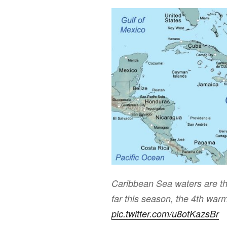
Caribbean Sea waters are th
far this season, the 4th war
pic.twitter.com/u8otKazsBr