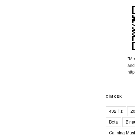
"Me
and
http
CÍMKÉK
432 Hz
2
Beta
Bina
Calming Musi