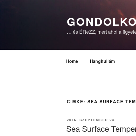
Tartalomhoz
GONDOLKO
… és ÉReZZ, mert ahol a figyele
Home
Hanghullám
CÍMKE:
SEA SURFACE TE
BEKÜLDVE:
2016. SZEPTEMBER 24.
Sea Surface Temper