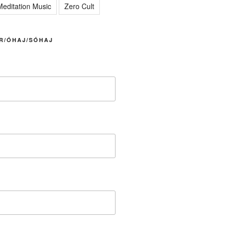
editation Music
Zero Cult
R/ÓHAJ/SÓHAJ