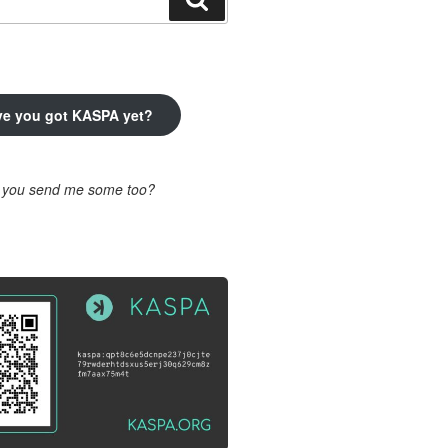
ve you got KASPA yet?
l you send me some too?