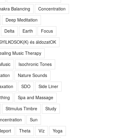
akra Balancing
Concentration
Deep Meditation
Delta
Earth
Focus
GYILKOSOK(K) és áldozatOK
ealing Music Therapy
 Music
Isochronic Tones
ation
Nature Sounds
axation
SDO
Side Liner
thing
Spa and Massage
Stimulus Timbre
Study
ncentration
Sun
eport
Theta
Víz
Yoga