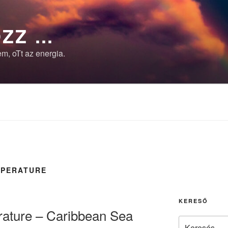
ZZ …
m, oTt az energia.
MPERATURE
KERESŐ
ature – Caribbean Sea
Keresés