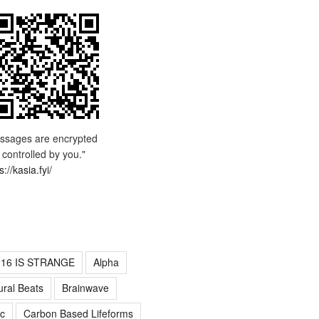
ssages are encrypted
 controlled by you."
s://kasia.fyi/
016 IS STRANGE
Alpha
ural Beats
Brainwave
c
Carbon Based Lifeforms