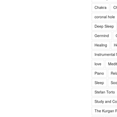
Chakra
Ch
coronal hole
Deep Sleep
Germind
Healing
H
Instrumental
love
Medit
Piano
Rel
Sleep
Soo
Stefan Torto
Study and Co
The Kurgan R