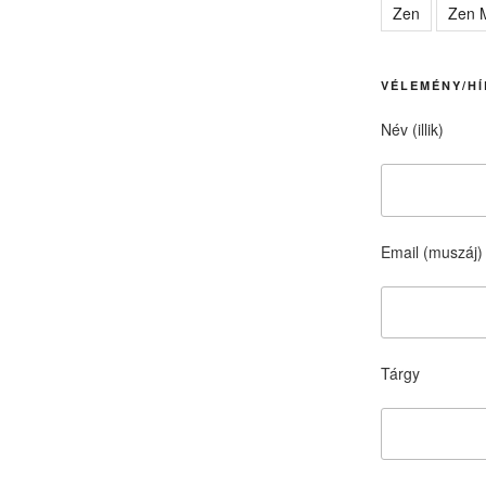
Zen
Zen M
VÉLEMÉNY/HÍ
Név (illik)
Email (muszáj)
Tárgy