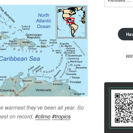
a
következő
kifejezésre:
Ha
Wil
e warmest they’ve been all year. So
mest on record.
#climo
#tropics